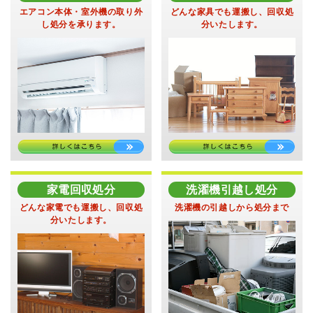
エアコン本体・室外機の
取り外
どんな家具でも運搬し、
回収処
し処分を承ります。
分いたします。
家電回収処分
洗濯機引越し処分
どんな家電でも運搬し、
回収処
洗濯機の引越しから
処分まで
分いたします。