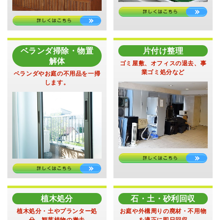
ベランダ掃除・物置
片付け整理
解体
ゴミ屋敷、オフィスの退去、
事
業ゴミ処分など
ベランダやお庭の不用品を
一掃
します。
植木処分
石・土・砂利回収
植木処分・土やプランター処
お庭や外構周りの廃材・不用物
分、
観葉植物の撤去
を
適正に即日回収