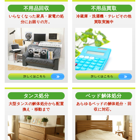
不用品回収
不用品買取
いらなくなった家具・家電の
処
冷蔵庫・洗濯機・テレビ
その他
分にお困りの方。
買取実施中
タンス処分
ベッド解体処分
大型タンスの解体処分から
配置
あらゆるベッドの
解体処分・回
換え・移動まで
収に対応。