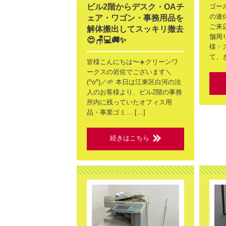
ビル2階からデスク・OAチ
ゴー
の連休
ェア・ワゴン・事務用品を
ご来
解体搬出してスッキリ撤去
舗周
😍🪑💻🚚✨
様・
て、き
皆様こんにちは〜☀️クリーンワ
ークスの岩佐でございます＼
(^o^)／🌱 本日は江東区白河の法
人のお客様より、ビル2階の事務
所内に残っていたオフィス用
品・事業ゴミ… […]
続きはこちら