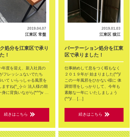
2019.04.07
2019.01.03
江東区 常盤
江東区 猿江
ク処分を江東区で承り
パーテーション処分を江東
た！
区で承りました！
い年度を迎え、新入社員の
仕事納めして息をつく暇もなく
 がフレッシュないでたち
２０１９年が 始まりました(^^)/
歩いて いらっしゃる風景を
この一年風邪をひかない様に 体
ますね(^_-)-☆ 法人様の期
調管理をしっかりして、今年も
身に背負いながら(*^^)v …
素敵な一年に いたしましょう
(^^)/… […]
続きはこちら
続きはこちら