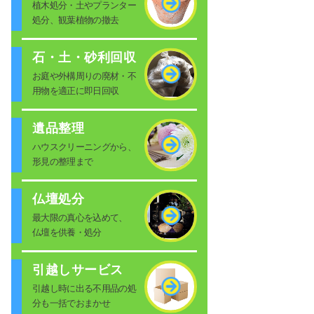
植木処分・土やプランター
処分、観葉植物の撤去
石・土・砂利回収
お庭や外構周りの廃材・不
用物を適正に即日回収
遺品整理
ハウスクリーニングから、
形見の整理まで
仏壇処分
最大限の真心を込めて、
仏壇を供養・処分
引越しサービス
引越し時に出る不用品の処
分も一括でおまかせ