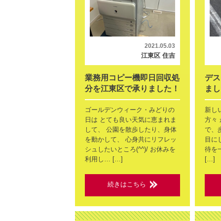
2021.05.03
江東区 住吉
業務用コピー機即日回収処
デス
分を江東区で承りました！
まし
ゴールデンウィーク・みどりの
新し
日は とても良い天気に恵まれま
方々
して、 公園を散歩したり、身体
で、
を動かして、 心身共にリフレッ
目にし
シュしたいところ(^^)/ お休みを
待を一
利用し… […]
[…]
続きはこちら