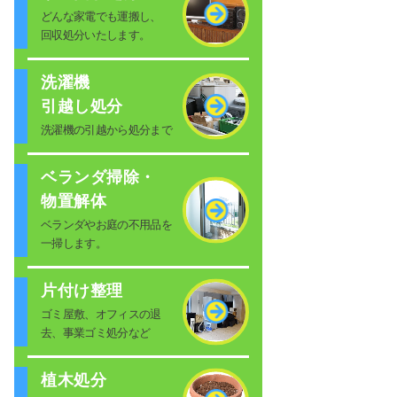
どんな家電でも運搬し、
回収処分いたします。
洗濯機
引越し処分
洗濯機の引越から処分まで
ベランダ掃除・
物置解体
ベランダやお庭の不用品を
一掃します。
片付け整理
ゴミ屋敷、オフィスの退
去、事業ゴミ処分など
植木処分