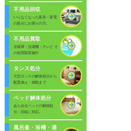
不用品回収
いらなくなった家具・家電
の処分にお困りの方。
不用品買取
冷蔵庫・洗濯機・テレビ そ
の他買取実施中
タンス処分
大型タンスの解体処分から
配置換え・移動まで
ベッド解体処分
あらゆるベッドの解体処
分・回収に対応。
風呂釜・浴槽・湯