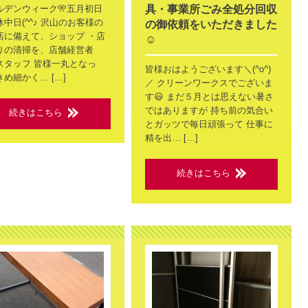
ルデンウィーク🎌五月初日
具・事業所ごみ全処分回収
中日(^^♪ 沢山のお客様の
の御依頼をいただきました
店に備えて、ショップ ・店
☺️
りの清掃を、店舗経営者
スタッフ 皆様一丸となっ
皆様おはようございます＼(^o^)
め細かく… […]
／ クリーンワークスでございま
す😃 まだ５月とは思えない暑さ
ではありますが 持ち前の気合い
続きはこちら
とガッツで毎日頑張って 仕事に
精を出… […]
続きはこちら