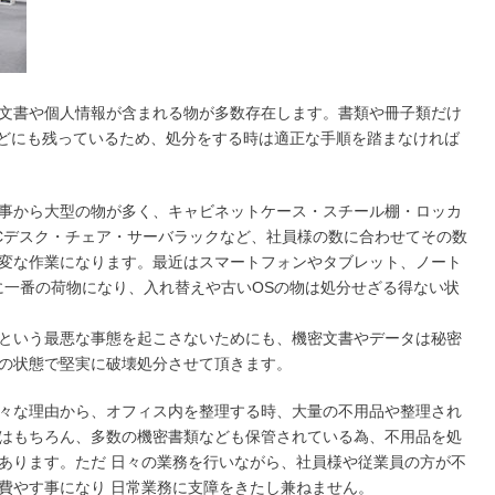
文書や個人情報が含まれる物が多数存在します。書類や冊子類だけ
などにも残っているため、処分をする時は適正な手順を踏まなければ
事から大型の物が多く、キャビネットケース・スチール棚・ロッカ
Cデスク・チェア・サーバラックなど、社員様の数に合わせてその数
変な作業になります。最近はスマートフォンやタブレット、ノート
に一番の荷物になり、入れ替えや古いOSの物は処分せざる得ない状
という最悪な事態を起こさないためにも、機密文書やデータは秘密
の状態で堅実に破壊処分させて頂きます。
々な理由から、オフィス内を整理する時、大量の不用品や整理され
はもちろん、多数の機密書類なども保管されている為、不用品を処
あります。ただ 日々の業務を行いながら、社員様や従業員の方が不
費やす事になり 日常業務に支障をきたし兼ねません。