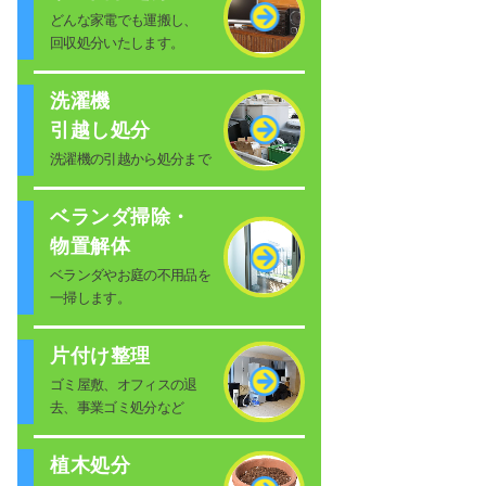
どんな家電でも運搬し、
回収処分いたします。
洗濯機
引越し処分
洗濯機の引越から処分まで
ベランダ掃除・
物置解体
ベランダやお庭の不用品を
一掃します。
片付け整理
ゴミ屋敷、オフィスの退
去、事業ゴミ処分など
植木処分