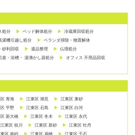
ス処分
ベッド解体処分
冷蔵庫回収処分
洗濯機引越し処分
ベランダ掃除・物置解体
・砂利回収
遺品整理
仏壇処分
呂釜・浴槽・ 湯沸かし器処分
オフィス 不用品回収
区 青海
江東区 潮見
江東区 東砂
区 平野
江東区 石島
江東区 白河
区 新大橋
江東区 冬木
江東区 永代
江東区 枝川
江東区 新砂
江東区 牡丹
東区 南砂
江東区 扇橋
江東区 千石