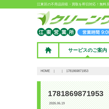
江東区の不用品回収・買取を即日対応！無料
サービスのご案内
HOME
1781869871953
1781869871953
2026.06.19