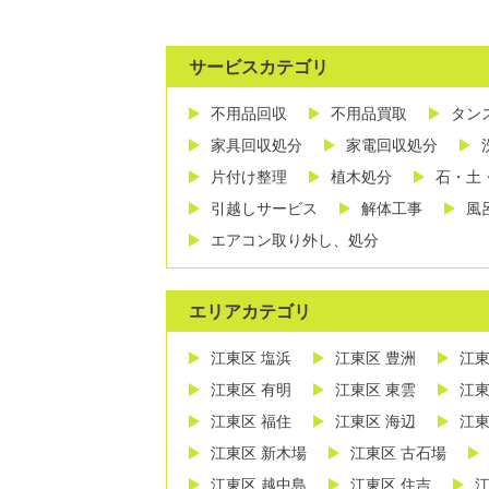
サービスカテゴリ
不用品回収
不用品買取
タン
家具回収処分
家電回収処分
片付け整理
植木処分
石・土
引越しサービス
解体工事
風
エアコン取り外し、処分
エリアカテゴリ
江東区 塩浜
江東区 豊洲
江東
江東区 有明
江東区 東雲
江東
江東区 福住
江東区 海辺
江東
江東区 新木場
江東区 古石場
江東区 越中島
江東区 住吉
江