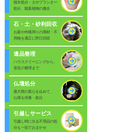
植木処分・土やプランター
処分、観葉植物の撤去
石・土・砂利回収
お庭や外構周りの廃材・不
用物を適正に即日回収
遺品整理
ハウスクリーニングから、
形見の整理まで
仏壇処分
最大限の真心を込めて、
仏壇を供養・処分
引越しサービス
引越し時に出る不用品の処
分も一括でおまかせ