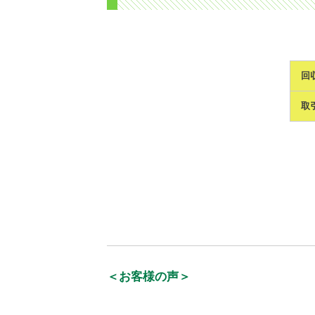
回
取
＜お客様の声＞