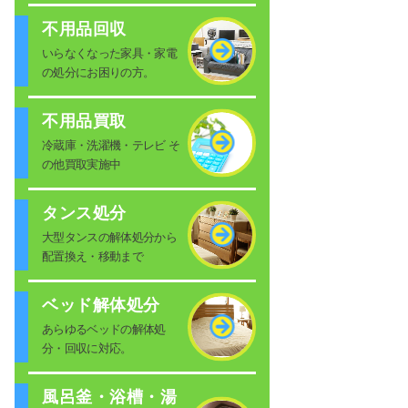
不用品回収
いらなくなった家具・家電
の処分にお困りの方。
不用品買取
冷蔵庫・洗濯機・テレビ そ
の他買取実施中
タンス処分
大型タンスの解体処分から
配置換え・移動まで
ベッド解体処分
あらゆるベッドの解体処
分・回収に対応。
風呂釜・浴槽・湯