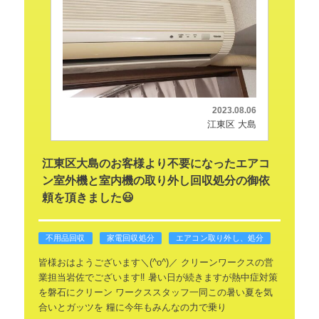
2023.08.06
江東区 大島
江東区大島のお客様より不要になったエアコ
ン室外機と室内機の取り外し回収処分の御依
頼を頂きました😃
不用品回収
家電回収処分
エアコン取り外し、処分
皆様おはようございます＼(^o^)／
クリーンワークスの営
業担当岩佐でございます‼️
暑い日が続きますが熱中症対策
を磐石にクリーン
ワークススタッフ一同この暑い夏を気
合いとガッツを
糧に今年もみんなの力で乗り