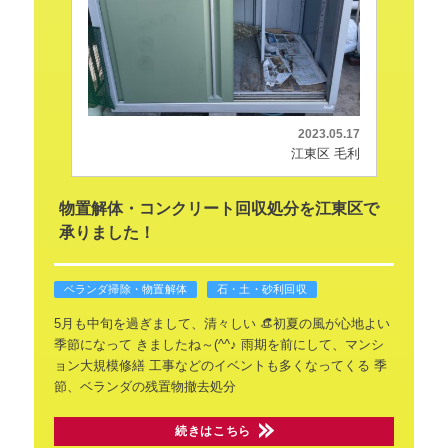
2023.05.17
江東区 毛利
物置解体・コンクリート回収処分を江東区で
承りました！
ベランダ掃除・物置解体
石・土・砂利回収
5月も中旬を過ぎまして、清々しい
👒初夏の風が心地よい
季節になって
きましたね～(^^♪
雨期を前にして、マンシ
ョン大規模修繕
工事などのイベントも多くなってくる
季
節、ベランダの残置物撤去処分
続きはこちら