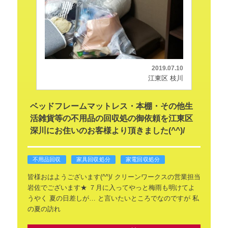
2019.07.10
江東区 枝川
ベッドフレームマットレス・本棚・その他生
活雑貨等の不用品の回収処の御依頼を江東区
深川にお住いのお客様より頂きました(^^)/
不用品回収
家具回収処分
家電回収処分
皆様おはようございます(^^)/
クリーンワークスの営業担当
岩佐でございます★
７月に入ってやっと梅雨も明けてよ
うやく
夏の日差しが…
と言いたいところでなのですが
私
の夏の訪れ