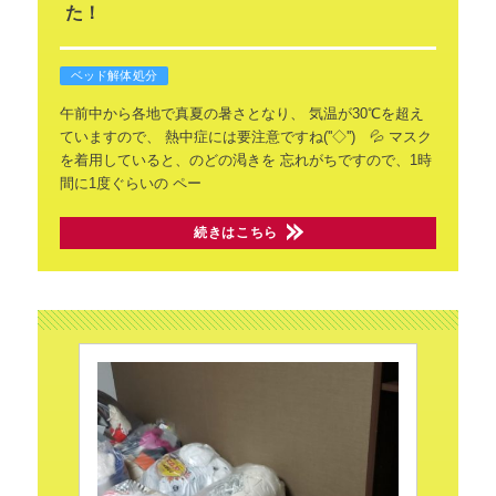
た！
ベッド解体処分
午前中から各地で真夏の暑さとなり、
気温が30℃を超え
ていますので、
熱中症には要注意ですね(''◇'')ゞ💦
マスク
を着用していると、のどの渇きを
忘れがちですので、1時
間に1度ぐらいの
ペー
続きはこちら