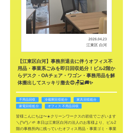
2026.04.23
江東区 白河
【江東区白河】事務所退去に伴うオフィス不
用品・事業系ごみを即日回収処分！ビル2階か
らデスク・OAチェア・ワゴン・事務用品を解
体搬出してスッキリ撤去😍🪑💻🚚✨
不用品回収
冷蔵庫回収処分
家具回収処分
家電回収処分
オフィス 不用品回収
皆様こんにちは〜☀️クリーンワークスの岩佐でございます
＼(^o^)／🌱
本日は江東区白河の法人のお客様より、ビル2
階の事務所内に残っていたオフィス用品・事業ゴミ・事業