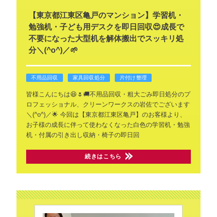
【東京都江東区亀戸のマンション】学習机・
勉強机・子ども用デスクを即日回収😍成長で
不要になった大型机を解体搬出でスッキリ処
分＼(^o^)／🌱
不用品回収
家具回収処分
片付け整理
皆様こんにちは😆🌷🚚不用品回収・粗大ごみ即日処分のプ
ロフェッショナル、クリーンワークスの岩佐でございます
＼(^o^)／🌟
今回は【東京都江東区亀戸】のお客様より、
お子様の成長に伴って使わなくなった白色の学習机・勉強
机・付属の引き出し収納・椅子の即日回
続きはこちら