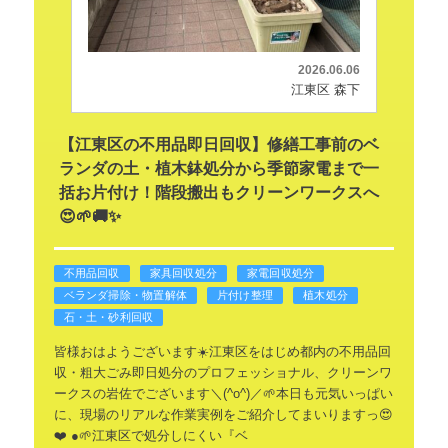
2026.06.06
江東区 森下
【江東区の不用品即日回収】修繕工事前のベ
ランダの土・植木鉢処分から季節家電まで一
括お片付け！階段搬出もクリーンワークスへ
😍🌱🚚✨
不用品回収
家具回収処分
家電回収処分
ベランダ掃除・物置解体
片付け整理
植木処分
石・土・砂利回収
皆様おはようございます☀️江東区をはじめ都内の不用品回
収・粗大ごみ即日処分のプロフェッショナル、クリーンワ
ークスの岩佐でございます＼(^o^)／🌱本日も元気いっぱい
に、現場のリアルな作業実例をご紹介してまいりますっ😍
❤️
●🌱江東区で処分しにくい『ベ