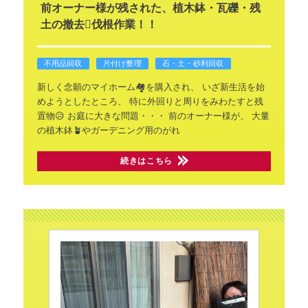
前オーナー様が残された、植木鉢・瓦礫・残
土の撤去🪏伐根作業！！
不用品回収
片付け整理
石・土・砂利回収
新しく念願のマイホーム🏘️を購入され、
いざ新生活を始
めようとしたところ、
特に外回りと周りをみわたすと残
置物😥
お庭に大きな問題・・・
前のオーナー様が、
大量
の植木鉢🪴やガーデニング用のがれ
続きはこちら