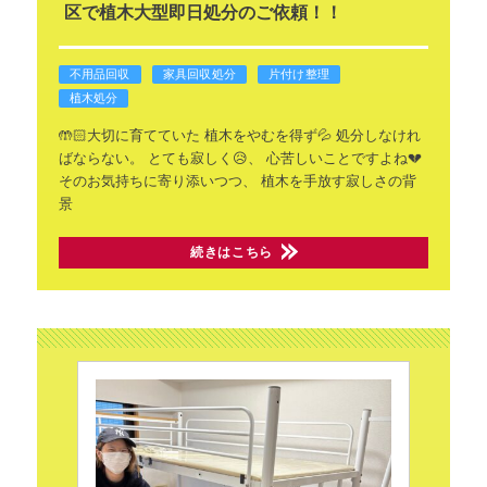
区で植木大型即日処分のご依頼！！
不用品回収
家具回収処分
片付け整理
植木処分
🤲🏻大切に育てていた
植木をやむを得ず💦
処分しなけれ
ばならない。
とても寂しく😥、
心苦しいことですよね💔
そのお気持ちに寄り添いつつ、
植木を手放す寂しさの背
景
続きはこちら