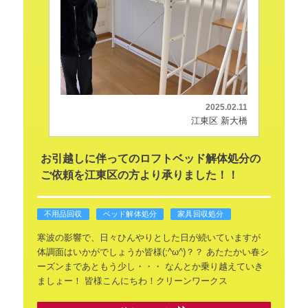
2025.02.11
江東区 新大橋
お引越しに伴ってのロフトベッド解体処分の
ご依頼を江東区の方より承りました！！
不用品回収
ベッド解体処分
家具回収処分
寒波の影響で、日々ひんやりとした日が続いていますが
体調面はいかがでしょうか皆様(;^ω^)？？
あたたかい春シ
ーズンまであともう少し・・・
なんとか乗り越えていき
ましょー！
皆様こんにちわ！クリーンワークス