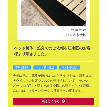
2020.02.12
江東区 新大橋
ベッド解体・処分でのご依頼を江東区のお客
様より頂きました。
不用品回収
ベッド解体処分
家具回収処分
今年は早めに花粉が飛びはじめたそうですね。
新型コロ
ナウイルスの影響でマスクが売り切れていて
「ヤバい。
どーしよ(;'∀')」と頭を抱える今日この頃です(>_<)
皆様こ
んにちは。クリーンワークス営業担当の實本です。
続きはこちら