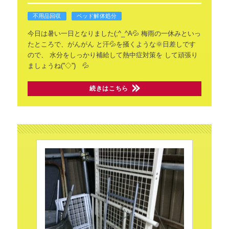
不用品回収
ベッド解体処分
今日は暑い一日となりました(;^_^A💦
梅雨の一休みといっ
たところで、がんがん
と汗💦を掻くような🌞日差しです
ので、
水分をしっかり補給して熱中症対策を
して頑張り
ましょうね(''◇'')ゞ💦
続きはこちら