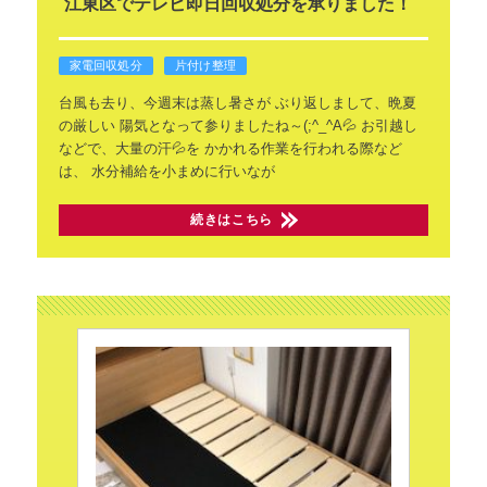
江東区でテレビ即日回収処分を承りました！
家電回収処分
片付け整理
台風も去り、今週末は蒸し暑さが
ぶり返しまして、晩夏
の厳しい
陽気となって参りましたね～(;^_^A💦
お引越し
などで、大量の汗💦を
かかれる作業を行われる際など
は、
水分補給を小まめに行いなが
続きはこちら