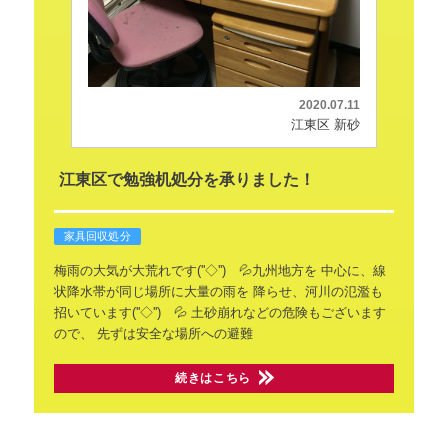
2020.07.11
江東区 新砂
江東区で勉強机処分を承りました！
家具回収処分
梅雨の大気が大荒れです(''◇'')ゞ💦九州地方を
中心に、線
状降水帯が同じ場所に大量の雨を
降らせ、河川の氾濫も
招いています(''◇'')ゞ💦
土砂崩れなどの危険もございます
ので、
先ずは安全な場所への避難
続きはこちら