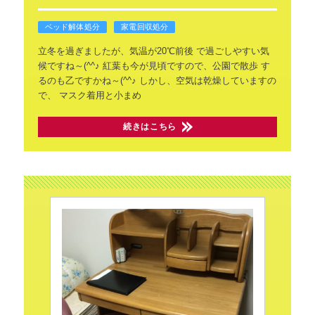
ベッド解体処分
家電回収処分
立冬を過ぎましたが、気温が20℃前後
で過ごしやすい気
候ですね～(^^♪
紅葉も今が見頃ですので、公園で散歩
す
るのも乙ですかね～(^^♪
しかし、空気は乾燥していますの
で、
マスク着用と小まめ
続きはこちら