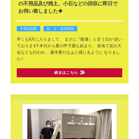
の不用品及び残土、小石などの回収に即日で
お伺い致しました🍀
不用品回収
石・土・砂利回収
早くも8月に入りまして、
まさに『酷暑』と言う日が
続い
ております❗️
本日から夏の甲子園も始まり、
各地で花火大
会なども行われ、
夏本番だなぁと感じるように
なりまし
た✨
続きはこちら