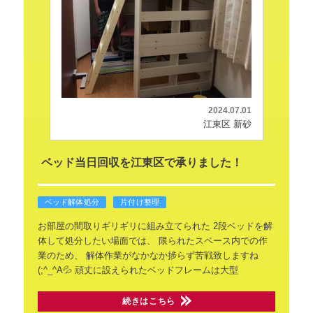
2024.07.01
江東区 新砂
ベッド当日回収を江東区で承りました！
ベッド解体処分
片付け整理
お部屋の間取りギリギリに組み立てられた
2段ベッドを解
体して処分したい場面では、
限られたスペース内での作
業のため、
解体作業がなかなか捗らず苦戦致しますね
(;^_^A💦
頑丈に設えられたベッドフレームは大型
続きはこちら