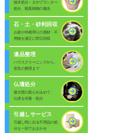
植木処分・土やプランター
処分、観葉植物の撤去
石・土・砂利回収
お庭や外構周りの廃材・不
用物を適正に即日回収
遺品整理
ハウスクリーニングから、
形見の整理まで
仏壇処分
最大限の真心を込めて、
仏壇を供養・処分
引越しサービス
引越し時に出る不用品の処
分も一括でおまかせ