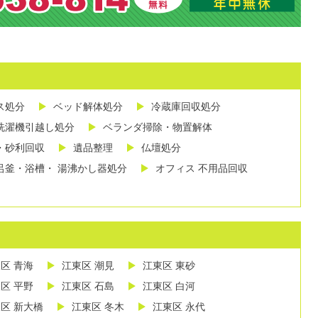
ス処分
ベッド解体処分
冷蔵庫回収処分
洗濯機引越し処分
ベランダ掃除・物置解体
・砂利回収
遺品整理
仏壇処分
呂釜・浴槽・ 湯沸かし器処分
オフィス 不用品回収
区 青海
江東区 潮見
江東区 東砂
区 平野
江東区 石島
江東区 白河
区 新大橋
江東区 冬木
江東区 永代