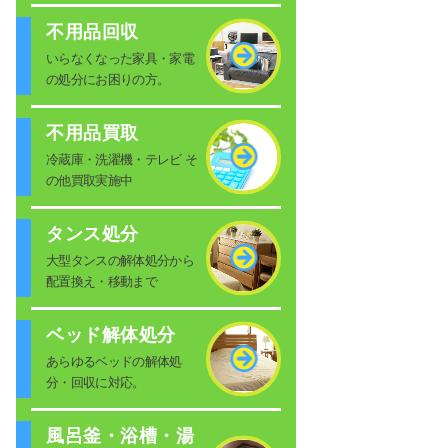
不用品回収
いらなくなった家具・家電
の処分にお困りの方。
不用品買取
冷蔵庫・洗濯機・テレビ そ
の他買取実施中
タンス処分
大型タンスの解体処分から
配置換え・移動まで
ベッド解体処分
あらゆるベッドの解体処
分・回収に対応。
風呂釜・浴槽・湯