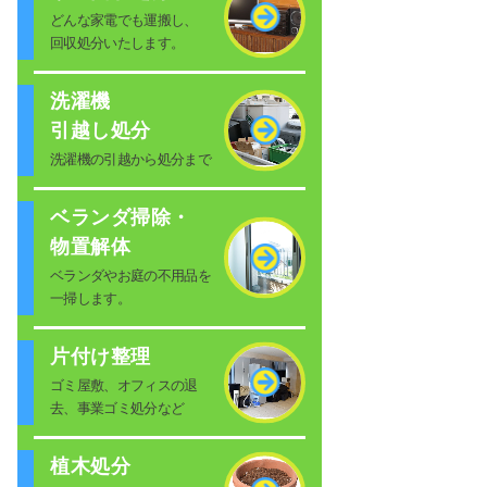
どんな家電でも運搬し、
回収処分いたします。
洗濯機
引越し処分
洗濯機の引越から処分まで
ベランダ掃除・
物置解体
ベランダやお庭の不用品を
一掃します。
片付け整理
ゴミ屋敷、オフィスの退
去、事業ゴミ処分など
植木処分