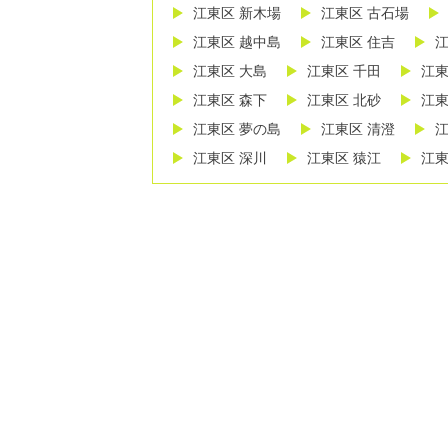
江東区 新木場
江東区 古石場
江東区 越中島
江東区 住吉
江
江東区 大島
江東区 千田
江東
江東区 森下
江東区 北砂
江東
江東区 夢の島
江東区 清澄
江
江東区 深川
江東区 猿江
江東