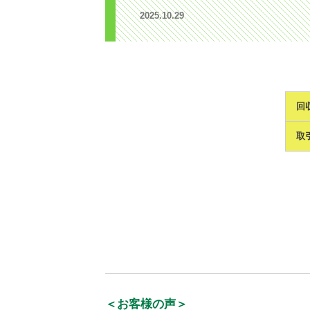
2025.10.29
回
取
＜お客様の声＞