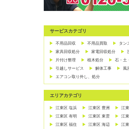
サービスカテゴリ
不用品回収
不用品買取
タン
家具回収処分
家電回収処分
片付け整理
植木処分
石・土
引越しサービス
解体工事
風
エアコン取り外し、処分
エリアカテゴリ
江東区 塩浜
江東区 豊洲
江東
江東区 有明
江東区 東雲
江東
江東区 福住
江東区 海辺
江東