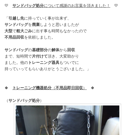
💛
サンドバッグ処分
について感謝のお言葉を頂きました！
💛
「
引越し先
に持っていく事が出来ず、
サンドバッグ
を
廃棄
しようと思いましたが
大型
で
粗大ごみ
に出す事も時間もなかったので
不用品回収
を依頼しました。
サンドバッグ
の
基礎部分
の
解体
から
回収
まで、短時間で
片付けて
頂き、大変助かり
ました。他の
トレーニング器具
もついでに
持っていってもらいありがとうございました。」
🍀
トレーニング機器処分
（
不用品即日回収
）
🍀
（
サンドバッグ処分
）