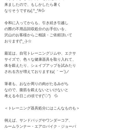
来ましたので、もしかしたら暑く
なりそうですね(;^_^A💦
令和に入ってからも、引き続き引越し
の際の不用品回収処分のお手伝いを、
沢山のお客様からご相談・ご依頼頂いて
おります(^_-)-☆
最近は、自宅トレーニングジムや、エクサ
サイズで、色々な健康器具を取り入れて、
体を鍛えたり、シェイプアップを試みたり
される方が増えておりますね( ｀ー´)ノ
筆者も、おなか周りの肉がたるみがち
なので、腹筋を鍛えないといけないと
考える今日この頃です(''◇'')ゞ💦
＜トレーニング器具処分にはこんなものも＞
例えば、サンドバッグやワンダーコア、
ルームランナー・エアロバイク・ジョーバ