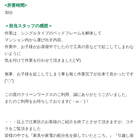
<所要時間>
30分
＜担当スタッフの感想＞
作業は、シングルタイプのベッドフレームを解体して
マンション内から運び出す内容。
作業中、お子様がお昼寝中でしたので工具の音などで起こしてしまわな
いように
気を付けて作業を行わせて頂きました(;'∀')
無事、お子様を起こしてしまう事も無く作業完了が出来て良かったです
(''◇'')ゞ
この度のクリーンワークスのご利用、誠にありがとうございました。
またのご利用をお待ちしております(`・ω・´)！
・・・以上で江東区のお客様のご紹介を終了とさせて頂きますが、コチ
ラをご覧頂きました
皆様の中でも『家具や家電の処分先を探していたところ。』『引越し前