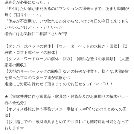
遽処分が必要になった。』
『片付けたい物がまだあるのにマンションの退去日まで、あまり時間が
無くて困り中・・・』
『休みが不定期で、いつ取れるか分からないので今日の今日で来てもら
いたいんだけど・・・』といった
場合にはお気軽にご相談下さい!(^^)!
【ダンパー式ベッドの解体】【ウォーターベッドの水抜き・回収】【2
段式・ロフト式ベッドの解体】
【タンス・ワードローブの解体・回収】【特殊な造りの家具類】【大型
家電の回収】
【大型のサーバーラックの回収】などの特殊な作業も、様々な現場経験
を持ったプロのスタッフ達が柔軟かつ
迅速にご対応を行わせて頂きますのでお任せをッ(`・ω・´)！！
★【実家整理に伴う家電品・家具類・雑貨品及びお庭周りの植木や土・
石の全処分】
【オフィス移転に伴う事務デスク・事務イスやPCなどのまとめての回
収】
【お引越しでの、家財道具まとめての回収】にも随時対応可能となって
おります☆