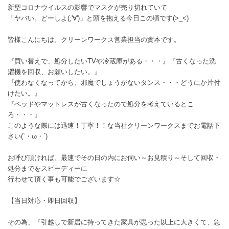
新型コロナウイルスの影響でマスクが売り切れていて
「ヤバい。どーしよ(;'∀')」と頭を抱える今日この頃です(>_<)
皆様こんにちは。クリーンワークス営業担当の實本です。
『買い替えで、処分したいTVや冷蔵庫がある・・・』『古くなった洗
濯機を回収、お願いしたい。』
『使わなくなってから、邪魔でしょうがないタンス・・・どうにか片付
けたい。』
『ベッドやマットレスが古くなったので処分を考えているとこ
ろ・・・』
このような際には迅速！丁寧！！な当社クリーンワークスまでお電話下
さい(`・ω・´)
お呼び頂ければ、最速でその日の内にお伺い～お見積り～そして回収・
処分までをスピーディーに
行わせて頂く事も可能でございます☆
【当日対応・即日回収】
その為、『引越しで新居に持ってきた家具が思った以上に大きくて、急