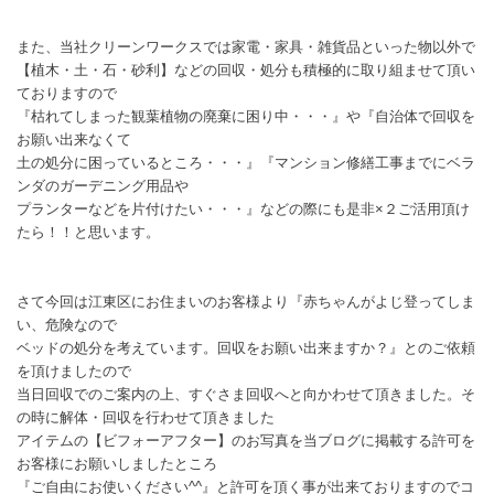
また、当社クリーンワークスでは家電・家具・雑貨品といった物以外で
【植木・土・石・砂利】などの回収・処分も積極的に取り組ませて頂い
ておりますので
『枯れてしまった観葉植物の廃棄に困り中・・・』や『自治体で回収を
お願い出来なくて
土の処分に困っているところ・・・』『マンション修繕工事までにベラ
ンダのガーデニング用品や
プランターなどを片付けたい・・・』などの際にも是非×２ご活用頂け
たら！！と思います。
さて今回は江東区にお住まいのお客様より『赤ちゃんがよじ登ってしま
い、危険なので
ベッドの処分を考えています。回収をお願い出来ますか？』とのご依頼
を頂けましたので
当日回収でのご案内の上、すぐさま回収へと向かわせて頂きました。そ
の時に解体・回収を行わせて頂きました
アイテムの【ビフォーアフター】のお写真を当ブログに掲載する許可を
お客様にお願いしましたところ
『ご自由にお使いください^^』と許可を頂く事が出来ておりますのでコ