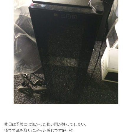
昨日は予報には無かった強い雨が降ってしまい、
慌てて傘を取りに戻った感じです((+_+))