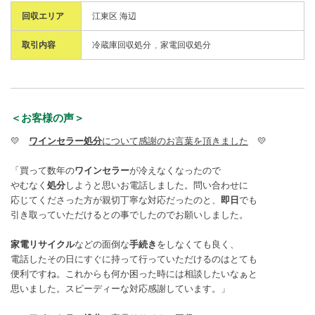
回収エリア
江東区 海辺
取引内容
冷蔵庫回収処分
家電回収処分
＜お客様の声＞
💛
ワインセラー処分
について感謝のお言葉を頂きました
💛
「買って数年の
ワインセラー
が冷えなくなったので
やむなく
処分
しようと思いお電話しました。問い合わせに
応じてくださった方が親切丁寧な対応だったのと、
即日
でも
引き取っていただけるとの事でしたのでお願いしました。
家電リサイクル
などの面倒な
手続き
をしなくても良く、
電話したその日にすぐに持って行っていただけるのはとても
便利ですね。これからも何か困った時には相談したいなぁと
思いました。スピーディーな対応感謝しています。」