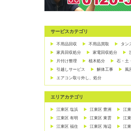
サービスカテゴリ
不用品回収
不用品買取
タン
家具回収処分
家電回収処分
片付け整理
植木処分
石・土
引越しサービス
解体工事
風
エアコン取り外し、処分
エリアカテゴリ
江東区 塩浜
江東区 豊洲
江東
江東区 有明
江東区 東雲
江東
江東区 福住
江東区 海辺
江東