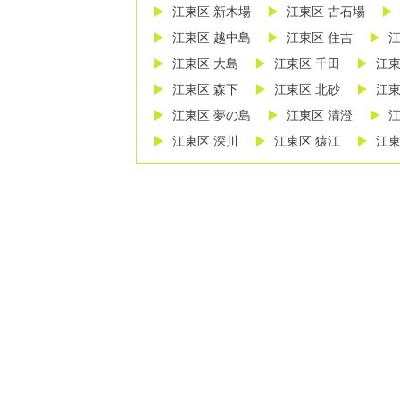
江東区 新木場
江東区 古石場
江東区 越中島
江東区 住吉
江
江東区 大島
江東区 千田
江東
江東区 森下
江東区 北砂
江東
江東区 夢の島
江東区 清澄
江
江東区 深川
江東区 猿江
江東