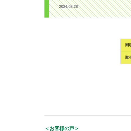
2024.02.28
回
取
＜お客様の声＞