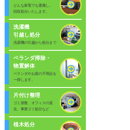
どんな家電でも運搬し、
回収処分いたします。
洗濯機
引越し処分
洗濯機の引越から処分まで
ベランダ掃除・
物置解体
ベランダやお庭の不用品を
一掃します。
片付け整理
ゴミ屋敷、オフィスの退
去、事業ゴミ処分など
植木処分