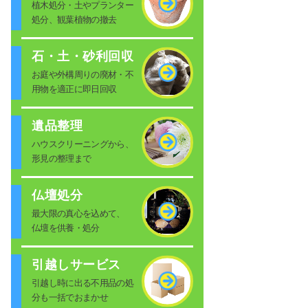
植木処分・土やプランター
処分、観葉植物の撤去
石・土・砂利回収
お庭や外構周りの廃材・不
用物を適正に即日回収
遺品整理
ハウスクリーニングから、
形見の整理まで
仏壇処分
最大限の真心を込めて、
仏壇を供養・処分
引越しサービス
引越し時に出る不用品の処
分も一括でおまかせ