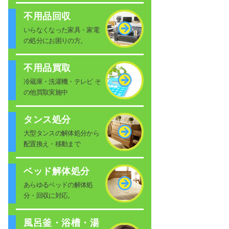
不用品回収
いらなくなった家具・家電
の処分にお困りの方。
不用品買取
冷蔵庫・洗濯機・テレビ そ
の他買取実施中
タンス処分
大型タンスの解体処分から
配置換え・移動まで
ベッド解体処分
あらゆるベッドの解体処
分・回収に対応。
風呂釜・浴槽・湯