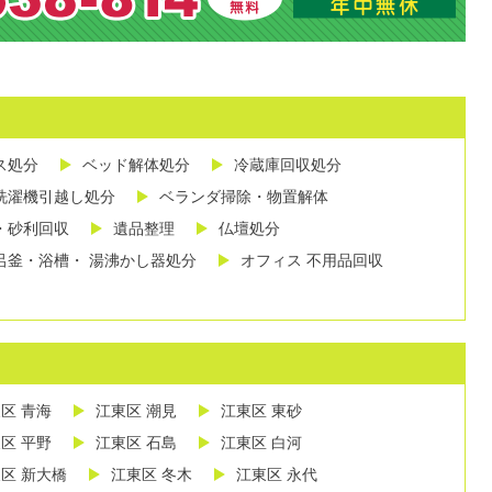
ス処分
ベッド解体処分
冷蔵庫回収処分
洗濯機引越し処分
ベランダ掃除・物置解体
・砂利回収
遺品整理
仏壇処分
呂釜・浴槽・ 湯沸かし器処分
オフィス 不用品回収
区 青海
江東区 潮見
江東区 東砂
区 平野
江東区 石島
江東区 白河
区 新大橋
江東区 冬木
江東区 永代