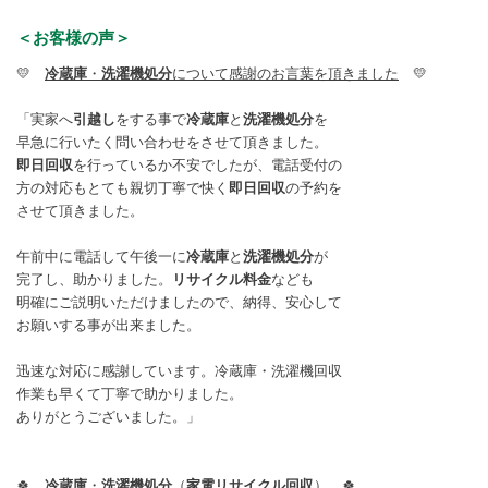
＜お客様の声＞
💛
冷蔵庫
・
洗濯機処分
について感謝のお言葉を頂きました
💛
「実家へ
引越し
をする事で
冷蔵庫
と
洗濯機処分
を
早急に行いたく問い合わせをさせて頂きました。
即日回収
を行っているか不安でしたが、電話受付の
方の対応もとても親切丁寧で快く
即日回収
の予約を
させて頂きました。
午前中に電話して午後一に
冷蔵庫
と
洗濯機処分
が
完了し、助かりました。
リサイクル料金
なども
明確にご説明いただけましたので、納得、安心して
お願いする事が出来ました。
迅速な対応に感謝しています。冷蔵庫・洗濯機回収
作業も早くて丁寧で助かりました。
ありがとうございました。」
🍀
冷蔵庫
・
洗濯機処分
（
家電リサイクル回収
）
🍀