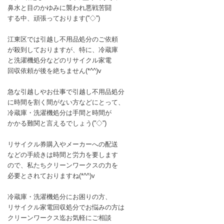
鼻水と目のかゆみに襲われ悪戦苦闘
する中、頑張っております(''◇'')ゞ
江東区では引越し不用品処分のご依頼
が殺到しておりますが、特に、冷蔵庫
と洗濯機処分などのリサイクル家電
回収依頼が後を絶ちません(*^^)v
急な引越しやお仕事で引越し不用品処分
に時間を割く間がない方などにとって、
冷蔵庫・洗濯機処分は手間と時間が
かかる難関と言えるでしょう(''◇'')ゞ
リサイクル券購入やメーカーへの配送
などの手続きは時間と労力を要します
ので、私たちクリーンワークスの力を
必要とされておりますね(*^^)v
冷蔵庫・洗濯機処分にお困りの方、
リサイクル家電回収処分でお悩みの方は
クリーンワークス迄お気軽にご相談