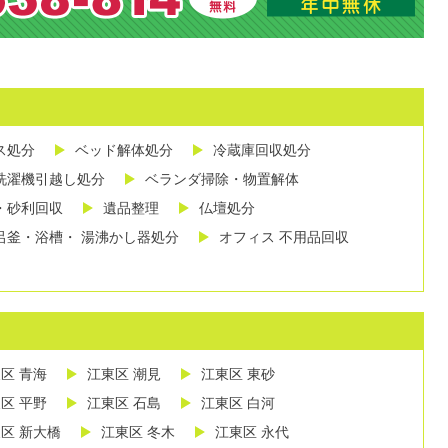
ス処分
ベッド解体処分
冷蔵庫回収処分
洗濯機引越し処分
ベランダ掃除・物置解体
・砂利回収
遺品整理
仏壇処分
呂釜・浴槽・ 湯沸かし器処分
オフィス 不用品回収
区 青海
江東区 潮見
江東区 東砂
区 平野
江東区 石島
江東区 白河
区 新大橋
江東区 冬木
江東区 永代