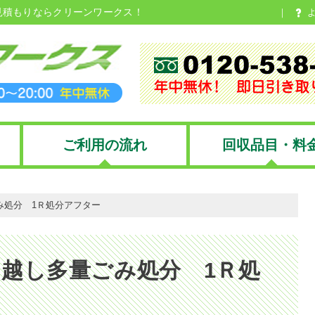
見積もりならクリーンワークス！
ご利用の流れ
回収品目・料
み処分 1Ｒ処分アフター
越し多量ごみ処分 1Ｒ処