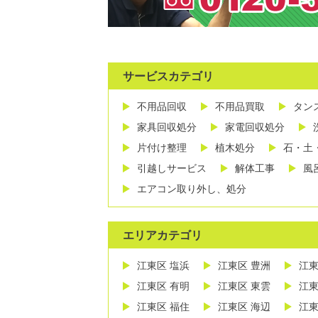
サービスカテゴリ
不用品回収
不用品買取
タン
家具回収処分
家電回収処分
片付け整理
植木処分
石・土
引越しサービス
解体工事
風
エアコン取り外し、処分
エリアカテゴリ
江東区 塩浜
江東区 豊洲
江東
江東区 有明
江東区 東雲
江東
江東区 福住
江東区 海辺
江東