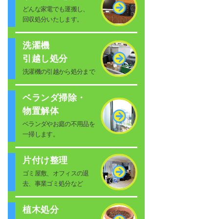
どんな家電でも運搬し、
回収処分いたします。
洗濯機
引越し処分
洗濯機の引越から処分まで
ベランダ掃除・
物置解体
ベランダやお庭の不用品を
一掃します。
片付け整理
ゴミ屋敷、オフィスの退
去、事業ゴミ処分など
植木処分