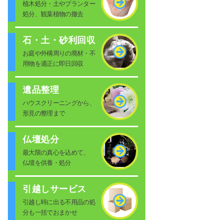
植木処分・土やプランター
処分、観葉植物の撤去
石・土・砂利回収
お庭や外構周りの廃材・不
用物を適正に即日回収
遺品整理
ハウスクリーニングから、
形見の整理まで
仏壇処分
最大限の真心を込めて、
仏壇を供養・処分
引越しサービス
引越し時に出る不用品の処
分も一括でおまかせ