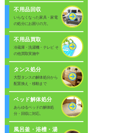
不用品回収
いらなくなった家具・家電
の処分にお困りの方。
不用品買取
冷蔵庫・洗濯機・テレビ そ
の他買取実施中
タンス処分
大型タンスの解体処分から
配置換え・移動まで
ベッド解体処分
あらゆるベッドの解体処
分・回収に対応。
風呂釜・浴槽・湯