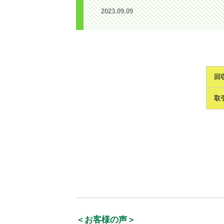
2023.09.09
回
取
＜お客様の声＞