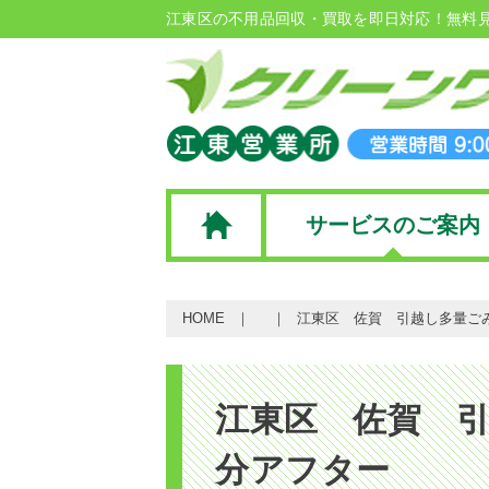
江東区の不用品回収・買取を即日対応！無料
サービスのご案内
HOME
江東区 佐賀 引越し多量ご
江東区 佐賀 引
分アフター