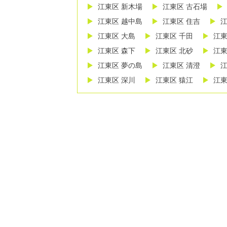
江東区 新木場
江東区 古石場
江東区 越中島
江東区 住吉
江
江東区 大島
江東区 千田
江東
江東区 森下
江東区 北砂
江東
江東区 夢の島
江東区 清澄
江
江東区 深川
江東区 猿江
江東