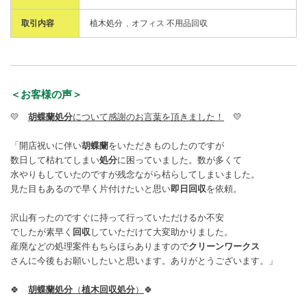
取引内容
植木処分
オフィス 不用品回収
＜お客様の声＞
💛
胡蝶蘭処分
について感謝のお言葉を頂きました！
💛
「開店祝いに伴い
胡蝶蘭
をいただきものしたのですが
数日して枯れてしまい
処分
に困っていました。数が多くて
水やりもしていたのですが残念ながら枯らしてしまいました。
見た目もあるので早く片付けたいと思い
即日回収
を依頼。
沢山有ったのですぐに持って行っていただけるか不安
でしたが素早く
回収
していただけて大変助かりました。
産廃などの処理案件もちらほらありますので
クリーンワークス
さんに今後もお願いしたいと思います。ありがとうございます。」
🍀
胡蝶蘭処分
（
植木回収処分
）
🍀