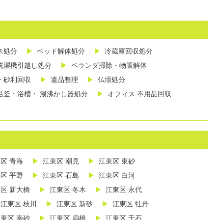
ス処分
ベッド解体処分
冷蔵庫回収処分
洗濯機引越し処分
ベランダ掃除・物置解体
・砂利回収
遺品整理
仏壇処分
呂釜・浴槽・ 湯沸かし器処分
オフィス 不用品回収
区 青海
江東区 潮見
江東区 東砂
区 平野
江東区 石島
江東区 白河
区 新大橋
江東区 冬木
江東区 永代
江東区 枝川
江東区 新砂
江東区 牡丹
東区 南砂
江東区 扇橋
江東区 千石