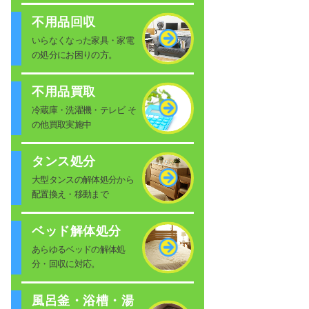
不用品回収
いらなくなった家具・家電
の処分にお困りの方。
不用品買取
冷蔵庫・洗濯機・テレビ そ
の他買取実施中
タンス処分
大型タンスの解体処分から
配置換え・移動まで
ベッド解体処分
あらゆるベッドの解体処
分・回収に対応。
風呂釜・浴槽・湯