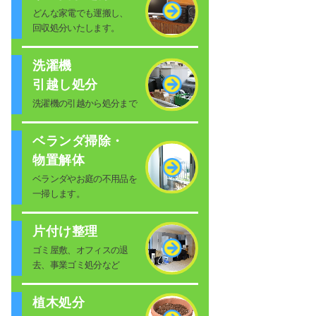
どんな家電でも運搬し、
回収処分いたします。
洗濯機
引越し処分
洗濯機の引越から処分まで
ベランダ掃除・
物置解体
ベランダやお庭の不用品を
一掃します。
片付け整理
ゴミ屋敷、オフィスの退
去、事業ゴミ処分など
植木処分