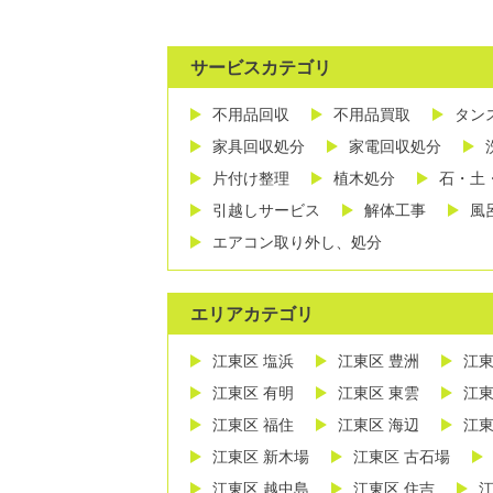
サービスカテゴリ
不用品回収
不用品買取
タン
家具回収処分
家電回収処分
片付け整理
植木処分
石・土
引越しサービス
解体工事
風
エアコン取り外し、処分
エリアカテゴリ
江東区 塩浜
江東区 豊洲
江東
江東区 有明
江東区 東雲
江東
江東区 福住
江東区 海辺
江東
江東区 新木場
江東区 古石場
江東区 越中島
江東区 住吉
江