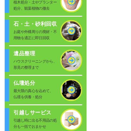
植木処分・土やプランター
処分、観葉植物の撤去
石・土・砂利回収
お庭や外構周りの廃材・不
用物を適正に即日回収
遺品整理
ハウスクリーニングから、
形見の整理まで
仏壇処分
最大限の真心を込めて、
仏壇を供養・処分
引越しサービス
引越し時に出る不用品の処
分も一括でおまかせ