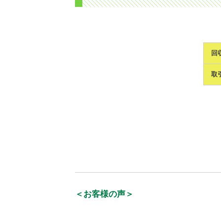
回
取
＜お客様の声＞