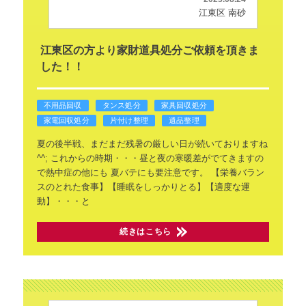
江東区 南砂
江東区の方より家財道具処分ご依頼を頂きま
した！！
不用品回収
タンス処分
家具回収処分
家電回収処分
片付け整理
遺品整理
夏の後半戦、まだまだ残暑の厳しい日が続いておりますね
^^;
これからの時期・・・昼と夜の寒暖差がでてきますの
で熱中症の他にも
夏バテにも要注意です。
【栄養バラン
スのとれた食事】【睡眠をしっかりとる】【適度な運
動】・・・と
続きはこちら