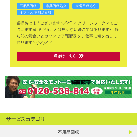
不用品回収
家具回収処分
家電回収処分
オフィス 不用品回収
皆様おはようございます＼(^o^)／
クリーンワークスでご
ざいます😃
まだ５月とは思えない暑さではありますが
持
ち前の気合いとガッツで毎日頑張って
仕事に精を出して
おります＼(^o^)／
<
続きはこちら
サービスカテゴリ
不用品回収