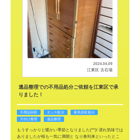
2024.04.09
江東区 古石場
遺品整理での不用品処分ご依頼を江東区で承
りました！
不用品回収
タンス処分
家具回収処分
片付け整理
遺品整理
もうすっかりと暖かい季節となりました(^^)/
遅れ気味では
ありましたが桜も一気に満開と
なり春到来といったとこ