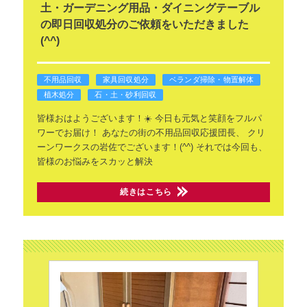
土・ガーデニング用品・ダイニングテーブル
の即日回収処分のご依頼をいただきました
(^^)
不用品回収
家具回収処分
ベランダ掃除・物置解体
植木処分
石・土・砂利回収
皆様おはようございます！☀️
今日も元気と笑顔をフルパ
ワーでお届け！
あなたの街の不用品回収応援団長、
クリ
ーンワークスの岩佐でございます！(^^)
それでは今回も、
皆様のお悩みをスカッと解決
続きはこちら