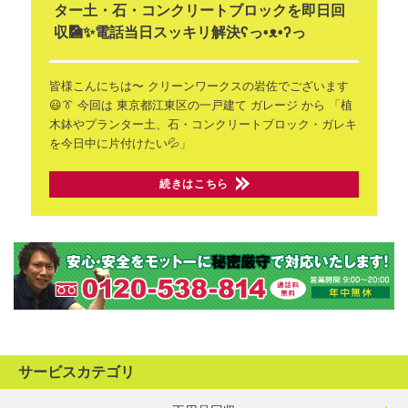
ター土・石・コンクリートブロックを即日回
収🎑✨電話当日スッキリ解決ʕ⁠っ⁠•⁠ᴥ⁠•⁠ʔ⁠っ
皆様こんにちは〜
クリーンワークスの岩佐でございます
😃👔
今回は 東京都江東区の一戸建て
ガレージ から
「植
木鉢やプランター土、石・コンクリートブロック・ガレキ
を今日中に片付けたい💦」
続きはこちら
サービスカテゴリ