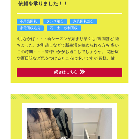
依頼を承りました！！
不用品回収
タンス処分
家具回収処分
家電回収処分
石・土・砂利回収
4月なかば・・・新シーズンが始まり早くも2週間ほど
経
ちました。お引越しなどで新生活を始められる方も
多い
この時期・・・皆様いかがお過ごしでしょうか。
花粉症
や百日咳など気をつけるところは多いですが
皆様、健
続きはこちら