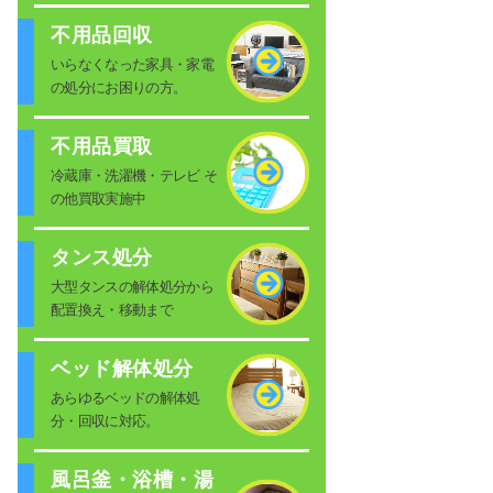
不用品回収
いらなくなった家具・家電
の処分にお困りの方。
不用品買取
冷蔵庫・洗濯機・テレビ そ
の他買取実施中
タンス処分
大型タンスの解体処分から
配置換え・移動まで
ベッド解体処分
あらゆるベッドの解体処
分・回収に対応。
風呂釜・浴槽・湯