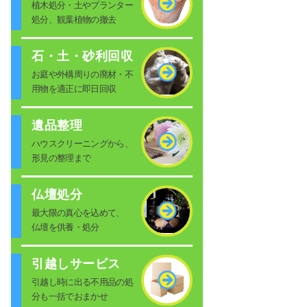
植木処分・土やプランター
処分、観葉植物の撤去
石・土・砂利回収
お庭や外構周りの廃材・不
用物を適正に即日回収
遺品整理
ハウスクリーニングから、
形見の整理まで
仏壇処分
最大限の真心を込めて、
仏壇を供養・処分
引越しサービス
引越し時に出る不用品の処
分も一括でおまかせ