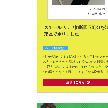
2023.04.19
江東区 北砂
スチールベッド切断回収処分を
東区で承りました！
ベッド解体処分
4月から新生活をSTARTさせる
✨フレッシャ
の方々もそろそろ
引越しも済んでひと段落の
を
迎えられていますかね～☕(^_-)-☆
また、少
づつ暖かくなって過ごし
やすくなる晩春🌸、
続きはこちら