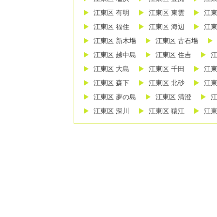
江東区 有明
江東区 東雲
江東
江東区 福住
江東区 海辺
江東
江東区 新木場
江東区 古石場
江東区 越中島
江東区 住吉
江
江東区 大島
江東区 千田
江東
江東区 森下
江東区 北砂
江東
江東区 夢の島
江東区 清澄
江
江東区 深川
江東区 猿江
江東