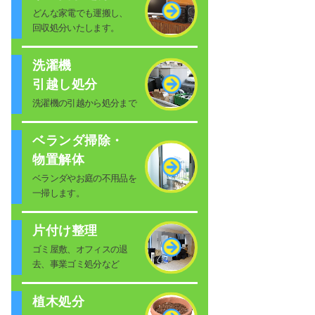
どんな家電でも運搬し、
回収処分いたします。
洗濯機
引越し処分
洗濯機の引越から処分まで
ベランダ掃除・
物置解体
ベランダやお庭の不用品を
一掃します。
片付け整理
ゴミ屋敷、オフィスの退
去、事業ゴミ処分など
植木処分