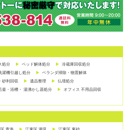
ス処分
ベッド解体処分
冷蔵庫回収処分
洗濯機引越し処分
ベランダ掃除・物置解体
・砂利回収
遺品整理
仏壇処分
呂釜・浴槽・ 湯沸かし器処分
オフィス 不用品回収
区 青海
江東区 潮見
江東区 東砂