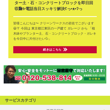
ター土・石・コンクリートブロックを即日回
収🎑✨電話当日スッキリ解決ʕ⁠っ⁠•⁠ᴥ⁠•⁠ʔ⁠っ
皆様こんにちは〜
クリーンワークスの岩佐でございます
😃👔
今回は 東京都江東区の一戸建て
ガレージ から
「植
木鉢やプランター土、石・コンクリートブロック・ガレキ
を今日中に片付けたい💦」
続きはこちら
サービスカテゴリ