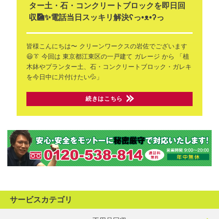
ター土・石・コンクリートブロックを即日回
収🎑✨電話当日スッキリ解決ʕ⁠っ⁠•⁠ᴥ⁠•⁠ʔ⁠っ
皆様こんにちは〜
クリーンワークスの岩佐でございます
😃👔
今回は 東京都江東区の一戸建て
ガレージ から
「植
木鉢やプランター土、石・コンクリートブロック・ガレキ
を今日中に片付けたい💦」
続きはこちら
サービスカテゴリ