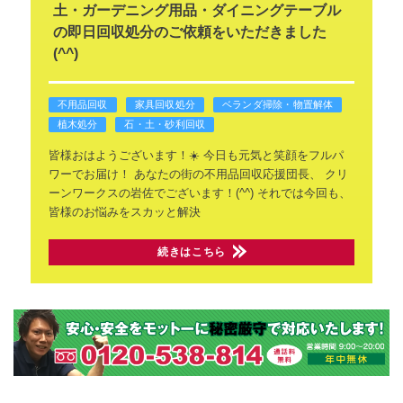
土・ガーデニング用品・ダイニングテーブル
の即日回収処分のご依頼をいただきました
(^^)
不用品回収
家具回収処分
ベランダ掃除・物置解体
植木処分
石・土・砂利回収
皆様おはようございます！☀️
今日も元気と笑顔をフルパ
ワーでお届け！
あなたの街の不用品回収応援団長、
クリ
ーンワークスの岩佐でございます！(^^)
それでは今回も、
皆様のお悩みをスカッと解決
続きはこちら