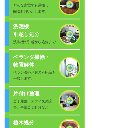
どんな家電でも運搬し、
回収処分いたします。
洗濯機
引越し処分
洗濯機の引越から処分まで
ベランダ掃除・
物置解体
ベランダやお庭の不用品を
一掃します。
片付け整理
ゴミ屋敷、オフィスの退
去、事業ゴミ処分など
植木処分