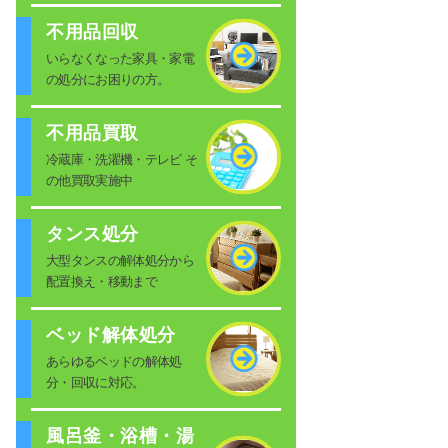
不用品回収
いらなくなった家具・家電
の処分にお困りの方。
不用品買取
冷蔵庫・洗濯機・テレビ そ
の他買取実施中
タンス処分
大型タンスの解体処分から
配置換え・移動まで
ベッド解体処分
あらゆるベッドの解体処
分・回収に対応。
風呂釜・浴槽・湯