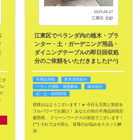
2025.08.27
江東区 北砂
木
江東区でベランダ内の植木・プラ
リ
ンター・土・ガーデニング用品・
話
ダイニングテーブルの即日回収処
分のご依頼をいただきました(^^)
不用品回収
家具回収処分
ござ
ガレ
ベランダ掃除・物置解体
植木処分
ク
石・土・砂利回収
い
皆様おはようございます！☀️
今日も元気と笑顔を
フルパワーでお届け！
あなたの街の不用品回収応
援団長、
クリーンワークスの岩佐でございます！
(^^)
それでは今回も、皆様のお悩みをスカッと解
決