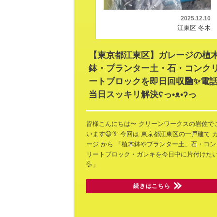
2025.12.10
江東区 冬木
【東京都江東区】ガレージの植
鉢・プランター土・石・コンク
ートブロックを即日回収🎑✨電
当日スッキリ解決ʕ⁠っ⁠•⁠ᴥ⁠•⁠ʔ⁠っ
皆様こんにちは〜
クリーンワークスの岩佐で
います😃👔
今回は 東京都江東区の一戸建て
ージ から
「植木鉢やプランター土、石・コン
リートブロック・ガレキを今日中に片付けた
💦」
続きはこちら