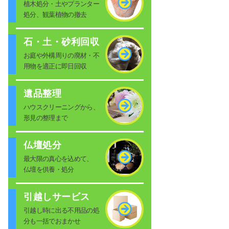
植木処分・土やプランター
処分、観葉植物の撤去
石・土・砂利回収
お庭や外構周りの廃材・不
用物を適正に即日回収
遺品整理
ハウスクリーニングから、
形見の整理まで
仏壇処分
最大限の真心を込めて、
仏壇を供養・処分
引越しサービス
引越し時に出る不用品の処
分も一括でおまかせ