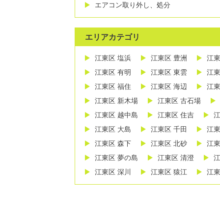
エアコン取り外し、処分
エリアカテゴリ
江東区 塩浜
江東区 豊洲
江東
江東区 有明
江東区 東雲
江東
江東区 福住
江東区 海辺
江東
江東区 新木場
江東区 古石場
江東区 越中島
江東区 住吉
江
江東区 大島
江東区 千田
江東
江東区 森下
江東区 北砂
江東
江東区 夢の島
江東区 清澄
江
江東区 深川
江東区 猿江
江東