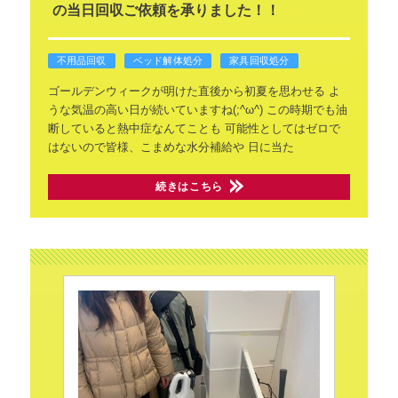
の当日回収ご依頼を承りました！！
不用品回収
ベッド解体処分
家具回収処分
ゴールデンウィークが明けた直後から初夏を思わせる
よ
うな気温の高い日が続いていますね(;^ω^)
この時期でも油
断していると熱中症なんてことも
可能性としてはゼロで
はないので皆様、こまめな水分補給や
日に当た
続きはこちら