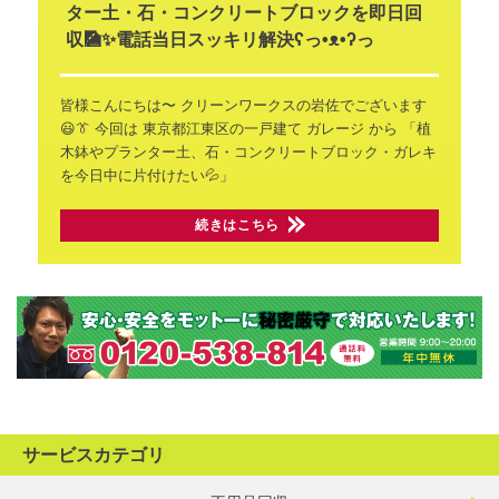
ター土・石・コンクリートブロックを即日回
収🎑✨電話当日スッキリ解決ʕ⁠っ⁠•⁠ᴥ⁠•⁠ʔ⁠っ
皆様こんにちは〜
クリーンワークスの岩佐でございます
😃👔
今回は 東京都江東区の一戸建て
ガレージ から
「植
木鉢やプランター土、石・コンクリートブロック・ガレキ
を今日中に片付けたい💦」
続きはこちら
サービスカテゴリ