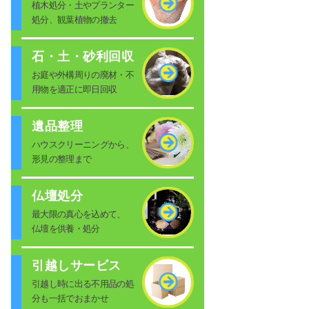
植木処分・土やプランター
処分、観葉植物の撤去
石・土・砂利回収
お庭や外構周りの廃材・不
用物を適正に即日回収
遺品整理
ハウスクリーニングから、
形見の整理まで
仏壇処分
最大限の真心を込めて、
仏壇を供養・処分
引越しサービス
引越し時に出る不用品の処
分も一括でおまかせ