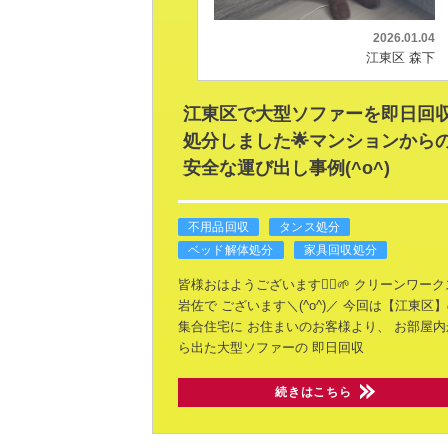
2026.01.04
江東区 森下
江東区で大型ソファーを即日回
処分しました🌟マンションから
安全な運び出し事例(^o^)
不用品回収
タンス処分
ベッド解体処分
家具回収処分
皆様おはようございます🙂‍↕️🌱
クリーンワーク
岩佐で
ございます＼(^o^)／
今回は【江東区】
集合住宅に
お住まいのお客様より、
お部屋内
ら出た大型ソファーの
即日回収
続きはこちら