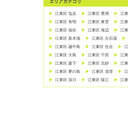
エリアカテゴリ
江東区 塩浜
江東区 豊洲
江東
江東区 有明
江東区 東雲
江東
江東区 福住
江東区 海辺
江東
江東区 新木場
江東区 古石場
江東区 越中島
江東区 住吉
江
江東区 大島
江東区 千田
江東
江東区 森下
江東区 北砂
江東
江東区 夢の島
江東区 清澄
江
江東区 深川
江東区 猿江
江東