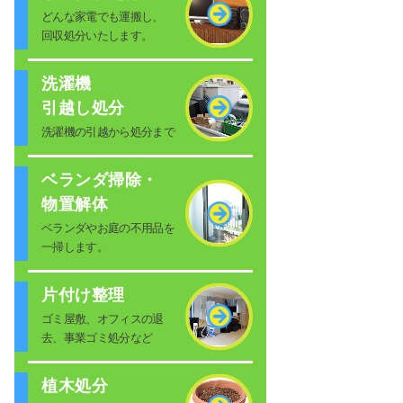
どんな家電でも運搬し、
回収処分いたします。
洗濯機
引越し処分
洗濯機の引越から処分まで
ベランダ掃除・
物置解体
ベランダやお庭の不用品を
一掃します。
片付け整理
ゴミ屋敷、オフィスの退
去、事業ゴミ処分など
植木処分