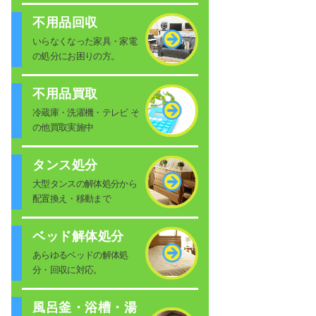
不用品回収
いらなくなった家具・家電
の処分にお困りの方。
不用品買取
冷蔵庫・洗濯機・テレビ そ
の他買取実施中
タンス処分
大型タンスの解体処分から
配置換え・移動まで
ベッド解体処分
あらゆるベッドの解体処
分・回収に対応。
風呂釜・浴槽・湯