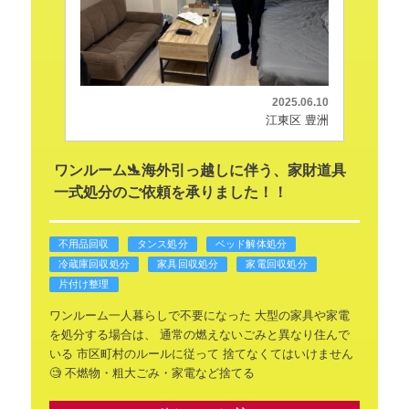
2025.06.10
江東区 豊洲
ワンルーム🛬海外引っ越しに伴う、家財道具
一式処分のご依頼を承りました！！
不用品回収
タンス処分
ベッド解体処分
冷蔵庫回収処分
家具回収処分
家電回収処分
片付け整理
ワンルーム一人暮らしで不要になった
大型の家具や家電
を処分する場合は、
通常の燃えないごみと異なり住んで
いる
市区町村のルールに従って
捨てなくてはいけません
🧐
不燃物・粗大ごみ・家電など捨てる