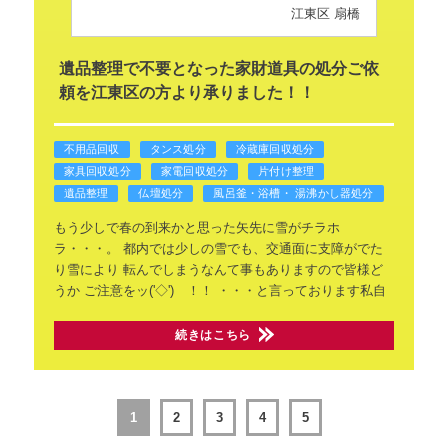
江東区 扇橋
遺品整理で不要となった家財道具の処分ご依
頼を江東区の方より承りました！！
不用品回収
タンス処分
冷蔵庫回収処分
家具回収処分
家電回収処分
片付け整理
遺品整理
仏壇処分
風呂釜・浴槽・ 湯沸かし器処分
もう少しで春の到来かと思った矢先に雪がチラホ
ラ・・・。
都内では少しの雪でも、交通面に支障がでた
り雪により
転んでしまうなんて事もありますので皆様ど
うか
ご注意をッ('◇')ゞ！！
・・・と言っております私自
続きはこちら
1
2
3
4
5