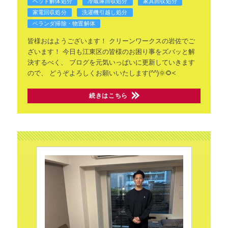
ベッド解体処分
冷蔵庫回収処分
家具回収処分
家電回収処分
洗濯機引越し処分
ベランダ掃除・物置解体
皆様おはようございます！
クリーンワークスの岩佐でご
ざいます！
今日も江東区の皆様のお困り事をズバッと解
決するべく、
ブログを元気いっぱいに更新していきます
ので、
どうぞよろしくお願いいたします(^^)🌞🌻<
続きはこちら