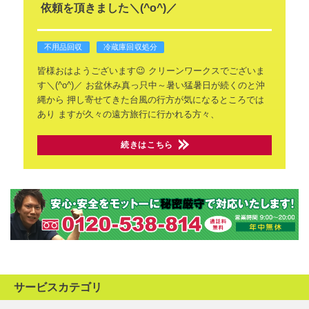
依頼を頂きました＼(^o^)／
不用品回収
冷蔵庫回収処分
皆様おはようございます😉
クリーンワークスでございま
す＼(^o^)／
お盆休み真っ只中～暑い猛暑日が続くのと沖
縄から
押し寄せてきた台風の行方が気になるところでは
あり
ますが久々の遠方旅行に行かれる方々、
続きはこちら
サービスカテゴリ