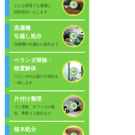
どんな家電でも運搬し、
回収処分いたします。
洗濯機
引越し処分
洗濯機の引越から処分まで
ベランダ掃除・
物置解体
ベランダやお庭の不用品を
一掃します。
片付け整理
ゴミ屋敷、オフィスの退
去、事業ゴミ処分など
植木処分