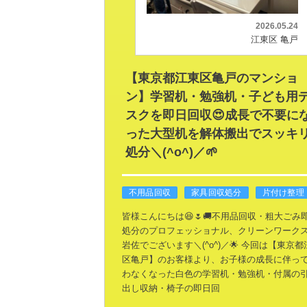
2026.05.24
江東区 亀戸
【東京都江東区亀戸のマンショ
ン】学習机・勉強机・子ども用
スクを即日回収😍成長で不要に
った大型机を解体搬出でスッキ
処分＼(^o^)／🌱
不用品回収
家具回収処分
片付け整理
皆様こんにちは😆🌷🚚不用品回収・粗大ごみ
処分のプロフェッショナル、クリーンワーク
岩佐でございます＼(^o^)／🌟
今回は【東京都
区亀戸】のお客様より、お子様の成長に伴っ
わなくなった白色の学習机・勉強机・付属の
出し収納・椅子の即日回