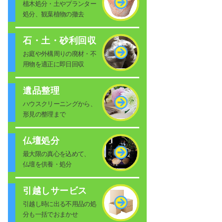
植木処分・土やプランター
処分、観葉植物の撤去
石・土・砂利回収
お庭や外構周りの廃材・不
用物を適正に即日回収
遺品整理
ハウスクリーニングから、
形見の整理まで
仏壇処分
最大限の真心を込めて、
仏壇を供養・処分
引越しサービス
引越し時に出る不用品の処
分も一括でおまかせ