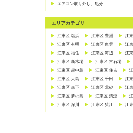
エアコン取り外し、処分
エリアカテゴリ
江東区 塩浜
江東区 豊洲
江東
江東区 有明
江東区 東雲
江東
江東区 福住
江東区 海辺
江東
江東区 新木場
江東区 古石場
江東区 越中島
江東区 住吉
江
江東区 大島
江東区 千田
江東
江東区 森下
江東区 北砂
江東
江東区 夢の島
江東区 清澄
江
江東区 深川
江東区 猿江
江東