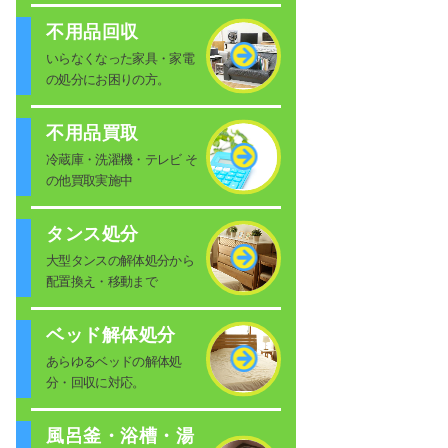
不用品回収
いらなくなった家具・家電
の処分にお困りの方。
不用品買取
冷蔵庫・洗濯機・テレビ そ
の他買取実施中
タンス処分
大型タンスの解体処分から
配置換え・移動まで
ベッド解体処分
あらゆるベッドの解体処
分・回収に対応。
風呂釜・浴槽・湯