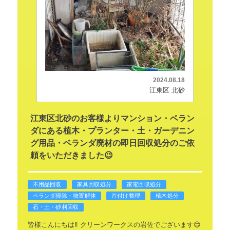
2024.08.18
江東区 北砂
江東区北砂のお客様よりマンション・ベラン
ダにある植木・プランター・土・ガーデニン
グ用品・ベランダ廃材の即日回収処分のご依
頼をいただきました😉
不用品回収
家具回収処分
家電回収処分
ベランダ掃除・物置解体
片付け整理
植木処分
石・土・砂利回収
皆様こんにちは‼️
クリーンワークスの岩佐でございます😊