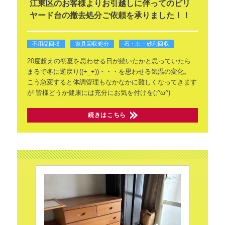
江東区のお客様よりお引越しに伴ってのビリ
ヤード台の撤去処分ご依頼を承りました！！
不用品回収
家具回収処分
石・土・砂利回収
20度超えの初夏を思わせる日が続いたかと思っていたら
まるで冬に逆戻り((+_+))・・・を思わせる気温の変化。
こう急変すると体調管理もなかなかに難しくなってきます
が
皆様どうか健康には充分にお気を付けを(;^ω^)
続きはこちら