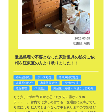
2025.03.08
江東区 扇橋
遺品整理で不要となった家財道具の処分ご依
頼を江東区の方より承りました！！
不用品回収
タンス処分
冷蔵庫回収処分
家具回収処分
家電回収処分
片付け整理
遺品整理
仏壇処分
風呂釜・浴槽・ 湯沸かし器処分
もう少しで春の到来かと思った矢先に雪がチラホ
ラ・・・。
都内では少しの雪でも、交通面に支障がでた
り雪により
転んでしまうなんて事もありますので皆様ど