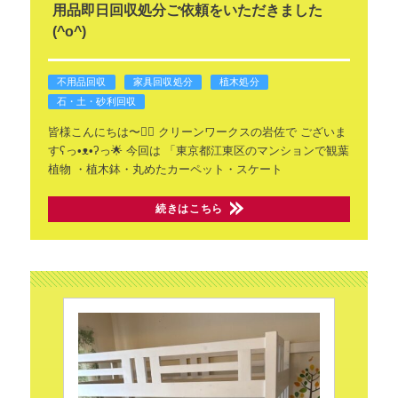
用品即日回収処分ご依頼をいただきました
(^o^)
不用品回収
家具回収処分
植木処分
石・土・砂利回収
皆様こんにちは〜🙂‍↕️
クリーンワークスの岩佐で
ございま
すʕ⁠っ⁠•⁠ᴥ⁠•⁠ʔ⁠っ🌟
今回は
「東京都江東区のマンションで観葉
植物
・植木鉢・丸めたカーペット・スケート
続きはこちら