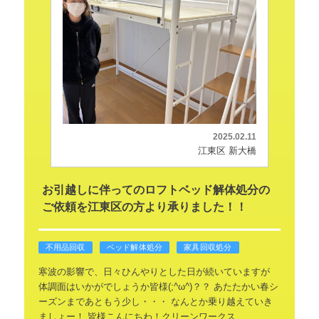
2025.02.11
江東区 新大橋
お引越しに伴ってのロフトベッド解体処分の
ご依頼を江東区の方より承りました！！
不用品回収
ベッド解体処分
家具回収処分
寒波の影響で、日々ひんやりとした日が続いていますが
体調面はいかがでしょうか皆様(;^ω^)？？
あたたかい春シ
ーズンまであともう少し・・・
なんとか乗り越えていき
ましょー！
皆様こんにちわ！クリーンワークス