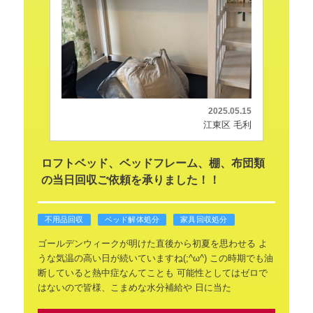
2025.05.15
江東区 毛利
ロフトベッド、ベッドフレーム、棚、布団類
の当日回収ご依頼を承りました！！
不用品回収
ベッド解体処分
家具回収処分
ゴールデンウィークが明けた直後から初夏を思わせる
よ
うな気温の高い日が続いていますね(;^ω^)
この時期でも油
断していると熱中症なんてことも
可能性としてはゼロで
はないので皆様、こまめな水分補給や
日に当た