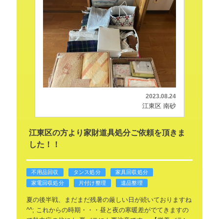
2023.08.24
江東区 南砂
江東区の方より家財道具処分ご依頼を頂きま
した！！
不用品回収
タンス処分
家具回収処分
家電回収処分
片付け整理
遺品整理
夏の後半戦、まだまだ残暑の厳しい日が続いておりますね
^^;
これからの時期・・・昼と夜の寒暖差がでてきますの