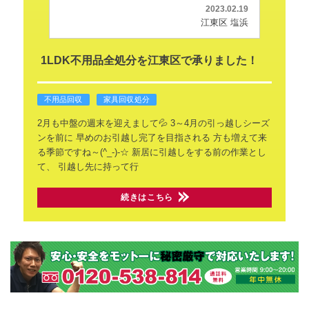
2023.02.19
江東区 塩浜
1LDK不用品全処分を江東区で承りました！
不用品回収
家具回収処分
2月も中盤の週末を迎えまして💦
3～4月の引っ越しシーズ
ンを前に
早めのお引越し完了を目指される
方も増えて来
る季節ですね～(^_-)-☆
新居に引越しをする前の作業とし
て、
引越し先に持って行
続きはこちら