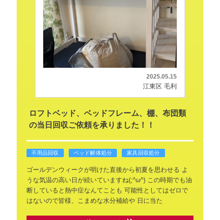
2025.05.15
江東区 毛利
ロフトベッド、ベッドフレーム、棚、布団類
の当日回収ご依頼を承りました！！
不用品回収
ベッド解体処分
家具回収処分
ゴールデンウィークが明けた直後から初夏を思わせる
よ
うな気温の高い日が続いていますね(;^ω^)
この時期でも油
断していると熱中症なんてことも
可能性としてはゼロで
はないので皆様、こまめな水分補給や
日に当た