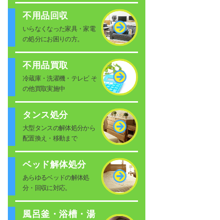
不用品回収
いらなくなった家具・家電
の処分にお困りの方。
不用品買取
冷蔵庫・洗濯機・テレビ そ
の他買取実施中
タンス処分
大型タンスの解体処分から
配置換え・移動まで
ベッド解体処分
あらゆるベッドの解体処
分・回収に対応。
風呂釜・浴槽・湯