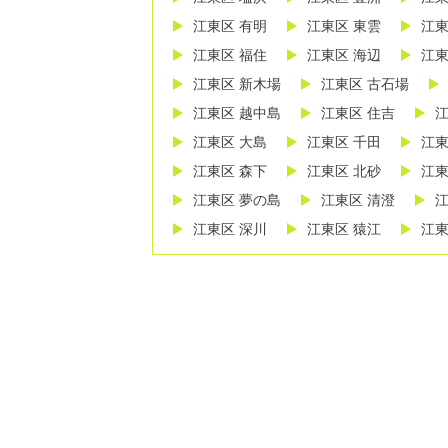
江東区 有明
江東区 東雲
江東
江東区 福住
江東区 海辺
江東
江東区 新木場
江東区 古石場
江東区 越中島
江東区 住吉
江
江東区 大島
江東区 千田
江東
江東区 森下
江東区 北砂
江東
江東区 夢の島
江東区 清澄
江
江東区 深川
江東区 猿江
江東