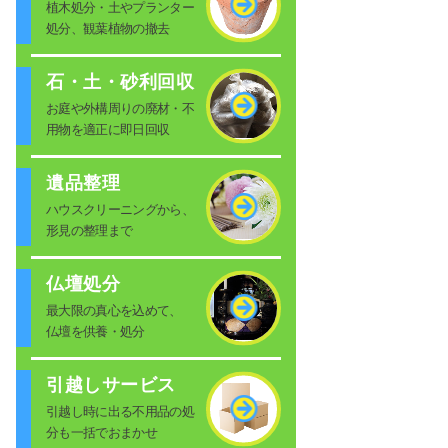
植木処分・土やプランター
処分、観葉植物の撤去
石・土・砂利回収
お庭や外構周りの廃材・不
用物を適正に即日回収
遺品整理
ハウスクリーニングから、
形見の整理まで
仏壇処分
最大限の真心を込めて、
仏壇を供養・処分
引越しサービス
引越し時に出る不用品の処
分も一括でおまかせ