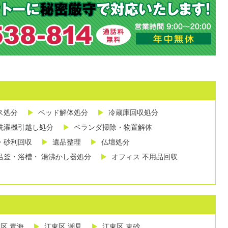
ス処分
ベッド解体処分
冷蔵庫回収処分
洗濯機引越し処分
ベランダ掃除・物置解体
・砂利回収
遺品整理
仏壇処分
呂釜・浴槽・ 湯沸かし器処分
オフィス 不用品回収
区 青海
江東区 潮見
江東区 東砂