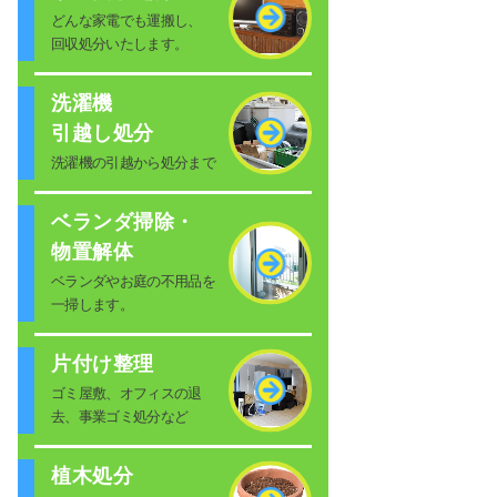
どんな家電でも運搬し、
回収処分いたします。
洗濯機
引越し処分
洗濯機の引越から処分まで
ベランダ掃除・
物置解体
ベランダやお庭の不用品を
一掃します。
片付け整理
ゴミ屋敷、オフィスの退
去、事業ゴミ処分など
植木処分