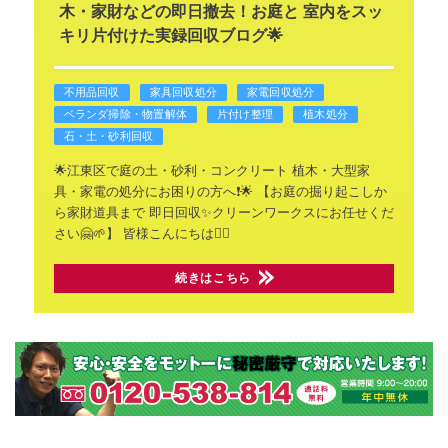
木・家財などの即日撤去！お庭と 室内をスッ
キリ片付けた実録回収ブログ🌟
不用品回収
家具回収処分
家電回収処分
ベランダ掃除・物置解体
片付け整理
植木処分
石・土・砂利回収
🌟江東区で庭の土・砂利・コンクリート
植木・大型家
具・家電の処分にお困りの方へ❗🌟
【お庭の掘り起こしか
ら家財道具まで
即日回収✨クリーンワークスにお任せくだ
さい🤗🌱】
皆様こんにちは🙂‍↕️
続きはこちら