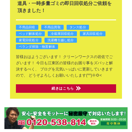
道具・一時多量ゴミの即日回収処分ご依頼を
頂きました！
不用品回収
不用品買取
タンス処分
ベッド解体処分
冷蔵庫回収処分
家具回収処分
家電回収処分
洗濯機引越し処分
ベランダ掃除・物置解体
皆様おはようございます！
クリーンワークスの岩佐でご
ざいます！
今日も江東区の皆様のお困り事をズバッと解
決するべく、
ブログを元気いっぱいに更新していきます
ので、
どうぞよろしくお願いいたします(^^)🌞🌻<
続きはこちら