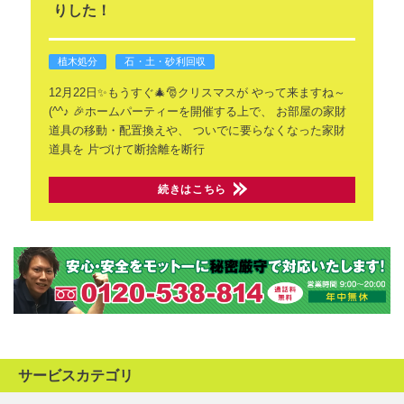
りした！
植木処分
石・土・砂利回収
12月22日✨もうすぐ🎄🎅クリスマスが
やって来ますね～
(^^♪
🎉ホームパーティーを開催する上で、
お部屋の家財
道具の移動・配置換えや、
ついでに要らなくなった家財
道具を
片づけて断捨離を断行
続きはこちら
サービスカテゴリ