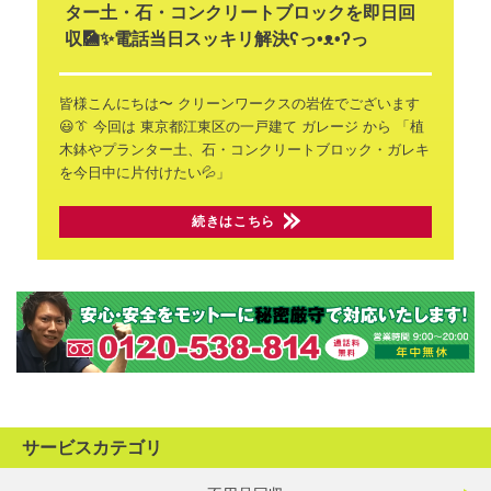
ター土・石・コンクリートブロックを即日回
収🎑✨電話当日スッキリ解決ʕ⁠っ⁠•⁠ᴥ⁠•⁠ʔ⁠っ
皆様こんにちは〜
クリーンワークスの岩佐でございます
😃👔
今回は 東京都江東区の一戸建て
ガレージ から
「植
木鉢やプランター土、石・コンクリートブロック・ガレキ
を今日中に片付けたい💦」
続きはこちら
サービスカテゴリ