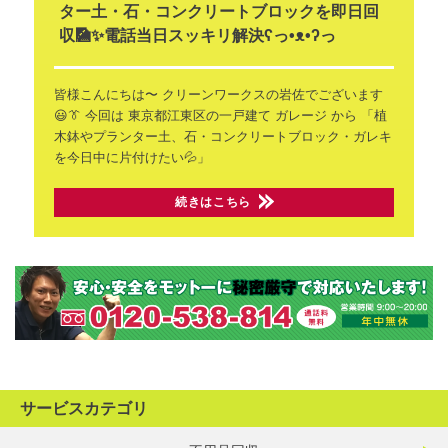
ター土・石・コンクリートブロックを即日回
収🎑✨電話当日スッキリ解決ʕ⁠っ⁠•⁠ᴥ⁠•⁠ʔ⁠っ
皆様こんにちは〜
クリーンワークスの岩佐でございます
😃👔
今回は 東京都江東区の一戸建て
ガレージ から
「植
木鉢やプランター土、石・コンクリートブロック・ガレキ
を今日中に片付けたい💦」
続きはこちら
サービスカテゴリ