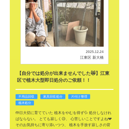
2025.12.24
江東区 新大橋
【自分では処分が出来ませんでした😿】江東
区で植木大型即日処分のご依頼！！
不用品回収
家具回収処分
片付け整理
植木処分
🤲🏻大切に育てていた
植木をやむを得ず💦
処分しなけれ
ばならない。
とても寂しく😥、
心苦しいことですよね💔
そのお気持ちに寄り添いつつ、
植木を手放す寂しさの背