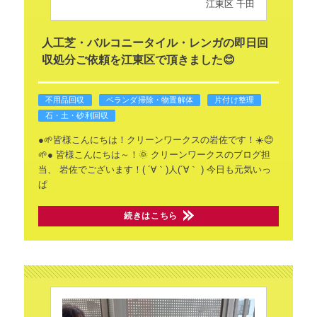
江東区 千田
人工芝・バルコニータイル・レンガの即日回
収処分ご依頼を江東区で頂きました😊
不用品回収
ベランダ掃除・物置解体
片付け整理
石・土・砂利回収
●🌱皆様こんにちは！クリーンワークスの岩佐です！☀️😊
🌱●
皆様こんにちは～！🌞
クリーンワークスのブログ担
当、
岩佐でございます！( ´∀｀)人(´∀｀ )
今日も元気いっ
ぱ
続きはこちら