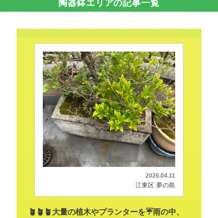
陶器鉢エリアの記事一覧
2026.04.11
江東区 夢の島
🪴🪴🪴大量の植木やプランターを☔雨の中、