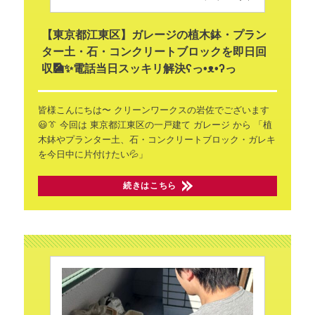
【東京都江東区】ガレージの植木鉢・プラン
ター土・石・コンクリートブロックを即日回
収🎑✨電話当日スッキリ解決ʕ⁠っ⁠•⁠ᴥ⁠•⁠ʔ⁠っ
皆様こんにちは〜
クリーンワークスの岩佐でございます
😃👔
今回は 東京都江東区の一戸建て
ガレージ から
「植
木鉢やプランター土、石・コンクリートブロック・ガレキ
を今日中に片付けたい💦」
続きはこちら