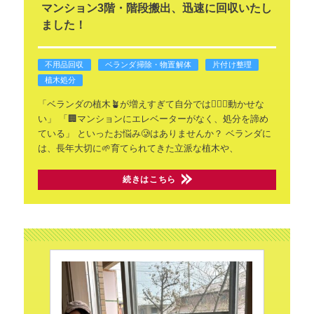
マンション3階・階段搬出、迅速に回収いたし
ました！
不用品回収
ベランダ掃除・物置解体
片付け整理
植木処分
「ベランダの植木🪴が増えすぎて自分では🙅🏻‍♂️動かせな
い」
「🏢マンションにエレベーターがなく、処分を諦め
ている」
といったお悩み🥲はありませんか？
ベランダに
は、長年大切に🌱育てられてきた立派な植木や、
続きはこちら