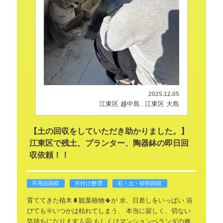
2025.12.05
江東区 越中島
江東区 大島
【土の回収をしていただき助かりました。】
江東区で残土、プランター、陶器鉢の即日回
収依頼！！
不用品回収
片付け整理
石・土・砂利回収
育ててきた植木🌲観葉植物🌵が
水、日差しをいっぱい
浴
びても🌞いつかは枯れてしまう、
本当に寂しく、切ない
気持ちになります💧😩
もしくはマンションベランダの修