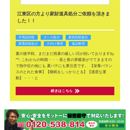
江東区の方より家財道具処分ご依頼を頂きま
した！！
不用品回収
タンス処分
家具回収処分
家電回収処分
片付け整理
遺品整理
夏の後半戦、まだまだ残暑の厳しい日が続いておりますね
^^;
これからの時期・・・昼と夜の寒暖差がでてきますの
で熱中症の他にも
夏バテにも要注意です。
【栄養バラン
スのとれた食事】【睡眠をしっかりとる】【適度な運
動】・・・と
続きはこちら