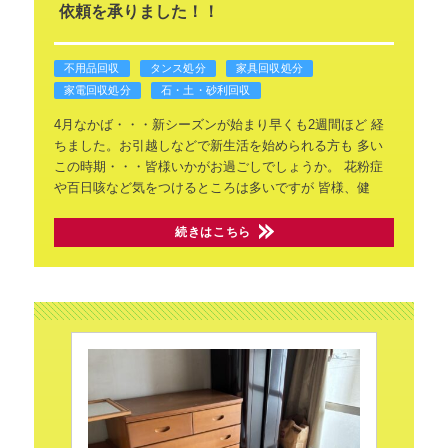
依頼を承りました！！
不用品回収
タンス処分
家具回収処分
家電回収処分
石・土・砂利回収
4月なかば・・・新シーズンが始まり早くも2週間ほど
経
ちました。お引越しなどで新生活を始められる方も
多い
この時期・・・皆様いかがお過ごしでしょうか。
花粉症
や百日咳など気をつけるところは多いですが
皆様、健
続きはこちら