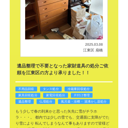
2025.03.08
江東区 扇橋
遺品整理で不要となった家財道具の処分ご依
頼を江東区の方より承りました！！
不用品回収
タンス処分
冷蔵庫回収処分
家具回収処分
家電回収処分
片付け整理
遺品整理
仏壇処分
風呂釜・浴槽・ 湯沸かし器処分
もう少しで春の到来かと思った矢先に雪がチラホ
ラ・・・。
都内では少しの雪でも、交通面に支障がでた
り雪により
転んでしまうなんて事もありますので皆様ど