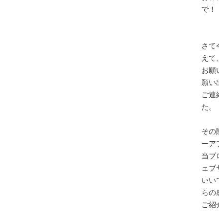
で！
さて
えて
お願
願い
ご連
た。
その
ーア
当ブ
ェブ
いい
らの
ご紹