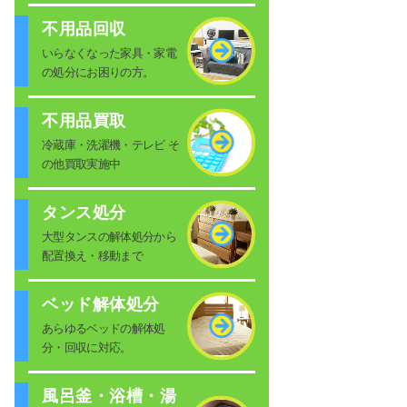
不用品回収
いらなくなった家具・家電
の処分にお困りの方。
不用品買取
冷蔵庫・洗濯機・テレビ そ
の他買取実施中
タンス処分
大型タンスの解体処分から
配置換え・移動まで
ベッド解体処分
あらゆるベッドの解体処
分・回収に対応。
風呂釜・浴槽・湯