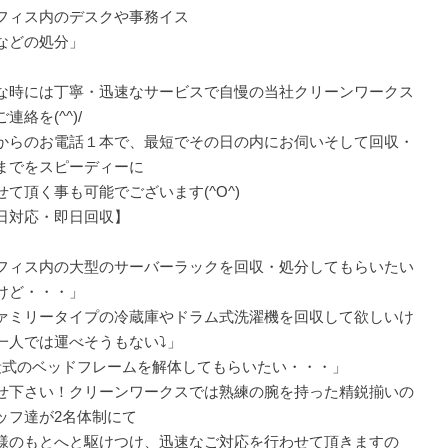
フィス内のデスクや事務イス
などの処分」
な時には丁寧・迅速なサービスで自慢の当社クリーンワークス
連絡を(^^)/
からのお電話１本で、最短でその日の内にお伺いそして回収・
までをスピーディーに
せて頂く事も可能でございます(^O^)
日対応・即日回収】
フィス内の大型のサーバーラックを回収・処分してもらいたい
けど・・・」
ァミリータイプの冷蔵庫やドラム式洗濯機を回収して欲しいけ
一人では運べそうもない⤵」
段式のベッドフレームを解体してもらいたい・・・」
せ下さい！クリーンワークスでは熟練の腕を持った精鋭揃いの
ッフ達が2名体制にて
様のもとへと駆けつけ、迅速なご対応を行わせて頂きますの