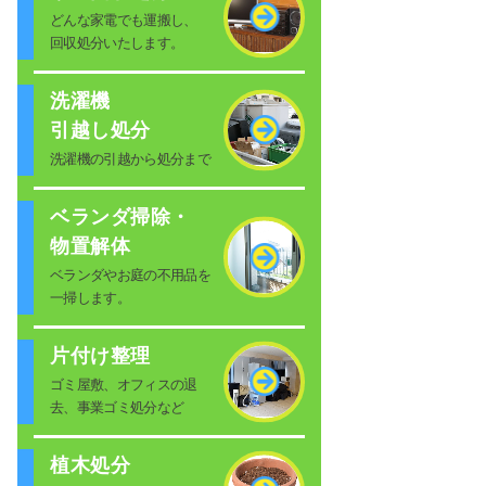
どんな家電でも運搬し、
回収処分いたします。
洗濯機
引越し処分
洗濯機の引越から処分まで
ベランダ掃除・
物置解体
ベランダやお庭の不用品を
一掃します。
片付け整理
ゴミ屋敷、オフィスの退
去、事業ゴミ処分など
植木処分