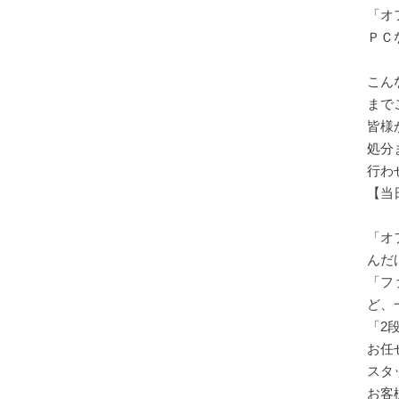
「オ
ＰＣ
こん
までご
皆様
処分
行わ
【当
「オ
んだ
「フ
ど、
「2
お任
スタ
お客