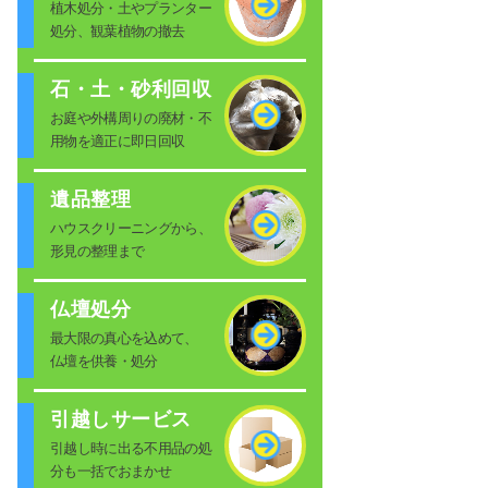
植木処分・土やプランター
処分、観葉植物の撤去
石・土・砂利回収
お庭や外構周りの廃材・不
用物を適正に即日回収
遺品整理
ハウスクリーニングから、
形見の整理まで
仏壇処分
最大限の真心を込めて、
仏壇を供養・処分
引越しサービス
引越し時に出る不用品の処
分も一括でおまかせ