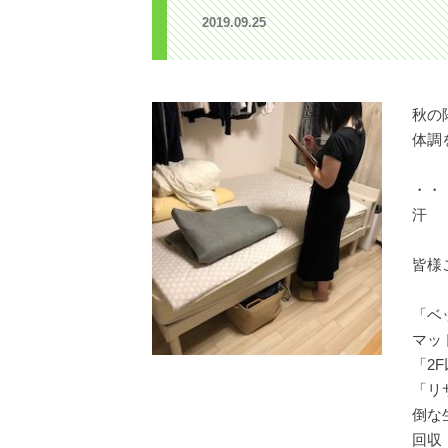
2019.09.25
秋の
体調
・・
汗
皆様
「ベ
マッ
「2
「リ
倒な
回収