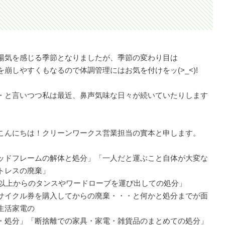
陽気を感じる季節となりましたが、季節の変わり目は
を崩しやすくもなるので体調管理にはお気を付けをッ(>_<)!
・と言いつつ私は最近、鼻声気味な日々が続いていたりします
こんにちは！クリーンワークス営業担当の實本と申します。
ッドフレームの解体と処分」「一人だと運ぶこと自体が大変な
トレスの廃棄」
F以上からのタンスやワードローブを運び出しての処分」
サイクル券を購入してからの廃棄・・・と何かと処分までが面
生活家電の
・処分」「断捨離での家具・家電・雑貨品のまとめての処分」